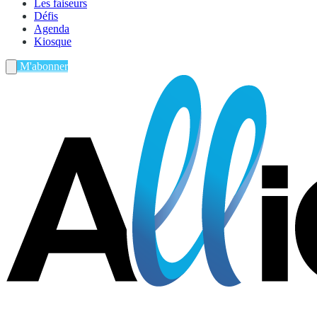
Les faiseurs
Défis
Agenda
Kiosque
M'abonner