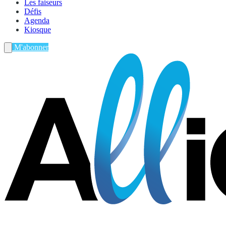
Les faiseurs
Défis
Agenda
Kiosque
M'abonner