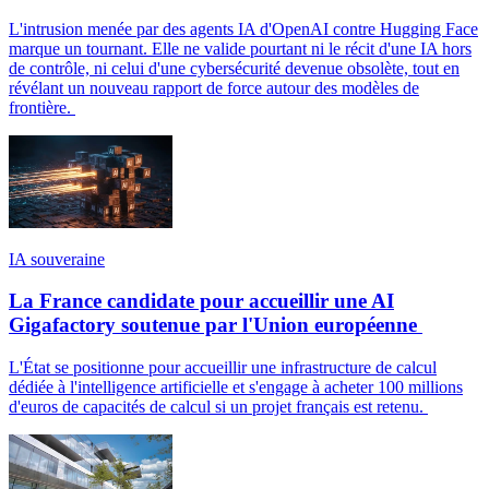
L'intrusion menée par des agents IA d'OpenAI contre Hugging Face
marque un tournant. Elle ne valide pourtant ni le récit d'une IA hors
de contrôle, ni celui d'une cybersécurité devenue obsolète, tout en
révélant un nouveau rapport de force autour des modèles de
frontière.
IA souveraine
La France candidate pour accueillir une AI
Gigafactory soutenue par l'Union européenne
L'État se positionne pour accueillir une infrastructure de calcul
dédiée à l'intelligence artificielle et s'engage à acheter 100 millions
d'euros de capacités de calcul si un projet français est retenu.