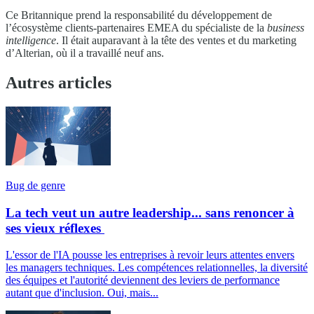
Ce Britannique prend la responsabilité du développement de
l’écosystème clients-partenaires EMEA du spécialiste de la
business
intelligence
. Il était auparavant à la tête des ventes et du marketing
d’Alterian, où il a travaillé neuf ans.
Autres articles
Bug de genre
La tech veut un autre leadership... sans renoncer à
ses vieux réflexes
L'essor de l'IA pousse les entreprises à revoir leurs attentes envers
les managers techniques. Les compétences relationnelles, la diversité
des équipes et l'autorité deviennent des leviers de performance
autant que d'inclusion. Oui, mais...