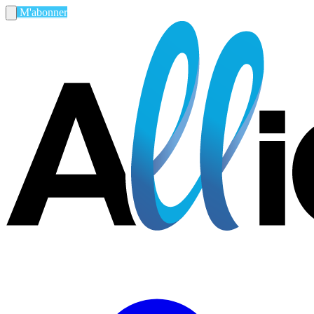
M'abonner