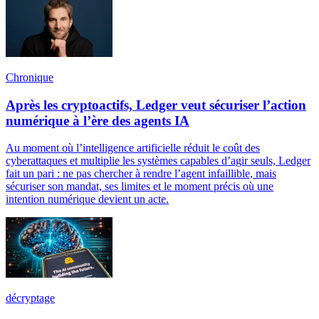
Chronique
Après les cryptoactifs, Ledger veut sécuriser l’action
numérique à l’ère des agents IA
Au moment où l’intelligence artificielle réduit le coût des
cyberattaques et multiplie les systèmes capables d’agir seuls, Ledger
fait un pari : ne pas chercher à rendre l’agent infaillible, mais
sécuriser son mandat, ses limites et le moment précis où une
intention numérique devient un acte.
décryptage