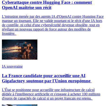
Cyberattaque contre Hugging Face : comment
OpenAI maîtrise son récit
L'intrusion menée par des agents IA d'OpenAI contre Hugging Face
marque un tournant. Elle ne valide pourtant ni le récit d'une IA hors
de contrôle, ni celui d'une cybersécurité devenue obsolète, tout en
révélant un nouveau rapport de force autour des modèles de
frontière.
IA souveraine
La France candidate pour accueillir une AI
Gigafactory soutenue par l'Union européenne
L'État se positionne pour accueillir une infrastructure de calcul
dédiée à l'intelligence artificielle et s'engage à acheter 100 millions
d'euros de capacités de calcul si un projet français est retenu.