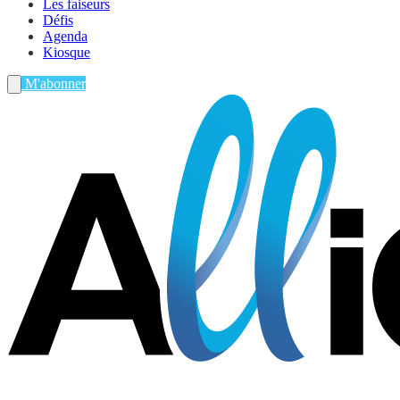
Les faiseurs
Défis
Agenda
Kiosque
M'abonner