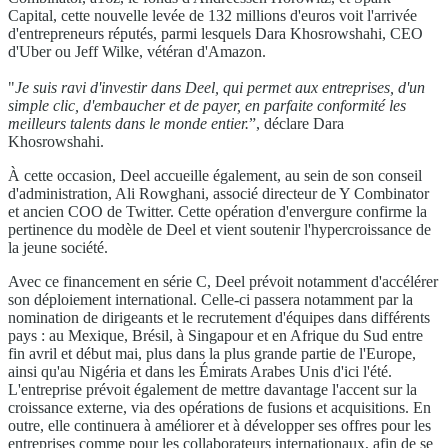
Capital, cette nouvelle levée de 132 millions d'euros voit l'arrivée
d'entrepreneurs réputés, parmi lesquels Dara Khosrowshahi, CEO
d'Uber ou Jeff Wilke, vétéran d'Amazon.
"
Je suis ravi d'investir dans Deel, qui permet aux entreprises, d'un
simple clic, d'embaucher et de payer, en parfaite conformité les
meilleurs talents dans le monde entier.
”, déclare Dara
Khosrowshahi.
À cette occasion, Deel accueille également, au sein de son conseil
d'administration, Ali Rowghani, associé directeur de Y Combinator
et ancien COO de Twitter. Cette opération d'envergure confirme la
pertinence du modèle de Deel et vient soutenir l'hypercroissance de
la jeune société.
Avec ce financement en série C, Deel prévoit notamment d'accélérer
son déploiement international. Celle-ci passera notamment par la
nomination de dirigeants et le recrutement d'équipes dans différents
pays : au Mexique, Brésil, à Singapour et en Afrique du Sud entre
fin avril et début mai, plus dans la plus grande partie de l'Europe,
ainsi qu'au Nigéria et dans les Émirats Arabes Unis d'ici l'été.
L'entreprise prévoit également de mettre davantage l'accent sur la
croissance externe, via des opérations de fusions et acquisitions. En
outre, elle continuera à améliorer et à développer ses offres pour les
entreprises comme pour les collaborateurs internationaux, afin de se