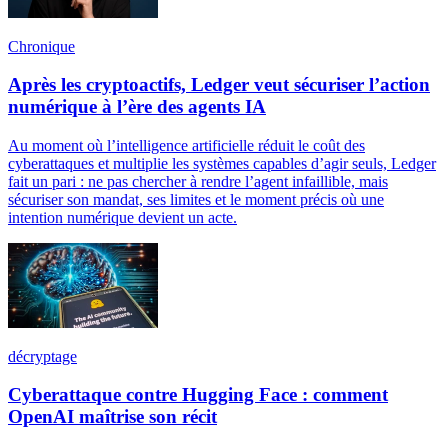
Chronique
Après les cryptoactifs, Ledger veut sécuriser l’action
numérique à l’ère des agents IA
Au moment où l’intelligence artificielle réduit le coût des
cyberattaques et multiplie les systèmes capables d’agir seuls, Ledger
fait un pari : ne pas chercher à rendre l’agent infaillible, mais
sécuriser son mandat, ses limites et le moment précis où une
intention numérique devient un acte.
décryptage
Cyberattaque contre Hugging Face : comment
OpenAI maîtrise son récit