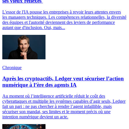
ses vieux réflexes
L'essor de l'IA pousse les entreprises à revoir leurs attentes envers
les managers techniques. Les compétences relationnelles, la diversité
des équipes et l'autorité deviennent des leviers de performance
autant que d'inclusion. Oui, mais...
Chronique
Après les cryptoactifs, Ledger veut sécuriser l’action
numérique à l’ère des agents IA
Au moment où l’intelligence artificielle réduit le coût des
cyberattaques et multiplie les systèmes capables d’agir seuls, Ledger
fait un pari : ne pas chercher à rendre l’agent infaillible, mais
sécuriser son mandat, ses limites et le moment précis où une
intention numérique devient un acte.