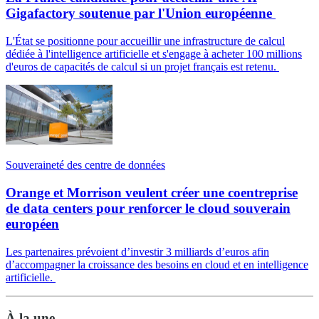
Gigafactory soutenue par l'Union européenne
L'État se positionne pour accueillir une infrastructure de calcul
dédiée à l'intelligence artificielle et s'engage à acheter 100 millions
d'euros de capacités de calcul si un projet français est retenu.
Souveraineté des centre de données
Orange et Morrison veulent créer une coentreprise
de data centers pour renforcer le cloud souverain
européen
Les partenaires prévoient d’investir 3 milliards d’euros afin
d’accompagner la croissance des besoins en cloud et en intelligence
artificielle.
À la une