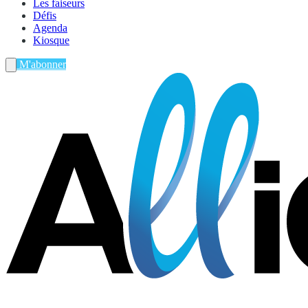
Les faiseurs
Défis
Agenda
Kiosque
M'abonner