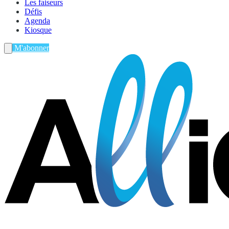
Les faiseurs
Défis
Agenda
Kiosque
M'abonner