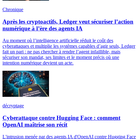
Chronique
Après les cryptoactifs, Ledger veut sécuriser l’action
numérique à l’ère des agents IA
Au moment où l’intelligence artificielle réduit le coût des
cyberattaques et multiplie les systèmes capables d’agir seuls, Ledger
fait un pari : ne pas chercher à rendre l’agent infaillible, mais
sécuriser son mandat, ses limites et le moment précis où une
intention numérique devient un acte.
décryptage
Cyberattaque contre Hugging Face : comment
OpenAI maîtrise son récit
L'intrusion menée par des agents IA d'OpenAI contre Hugging Face