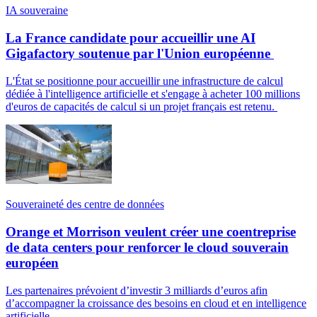
IA souveraine
La France candidate pour accueillir une AI
Gigafactory soutenue par l'Union européenne
L'État se positionne pour accueillir une infrastructure de calcul
dédiée à l'intelligence artificielle et s'engage à acheter 100 millions
d'euros de capacités de calcul si un projet français est retenu.
Souveraineté des centre de données
Orange et Morrison veulent créer une coentreprise
de data centers pour renforcer le cloud souverain
européen
Les partenaires prévoient d’investir 3 milliards d’euros afin
d’accompagner la croissance des besoins en cloud et en intelligence
artificielle.