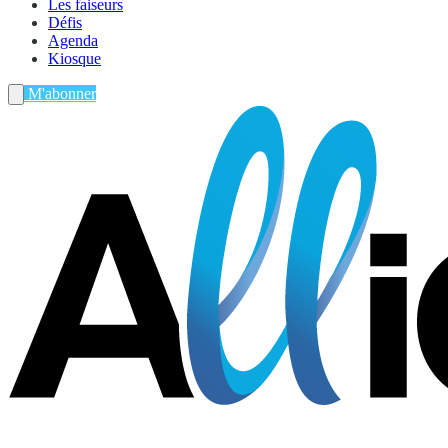
Les faiseurs
Défis
Agenda
Kiosque
M'abonner