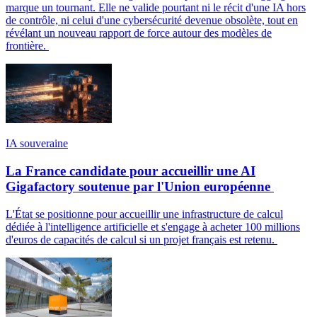
marque un tournant. Elle ne valide pourtant ni le récit d'une IA hors
de contrôle, ni celui d'une cybersécurité devenue obsolète, tout en
révélant un nouveau rapport de force autour des modèles de
frontière.
IA souveraine
La France candidate pour accueillir une AI
Gigafactory soutenue par l'Union européenne
L'État se positionne pour accueillir une infrastructure de calcul
dédiée à l'intelligence artificielle et s'engage à acheter 100 millions
d'euros de capacités de calcul si un projet français est retenu.