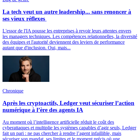
La tech veut un autre leadership... sans renoncer à
ses vieux réflexes
L'essor de l'IA pousse les entreprises à revoir leurs attentes envers
les managers techniques. Les compétences relationnelles, la diversité
des équipes et l'autorité deviennent des leviers de performance
autant que d'inclusion. Oui, mais...
Chronique
Après les cryptoactifs, Ledger veut sécuriser l’action
numérique à l’ère des agents IA
Au moment où l’intelligence artificielle réduit le coût des
cyberattaques et multiplie les systèmes capables d’agir seuls, Ledger
fait un pari : ne pas chercher à rendre l’agent infaillible, mais
sécuriser son mandat, ses limites et le moment précis où une