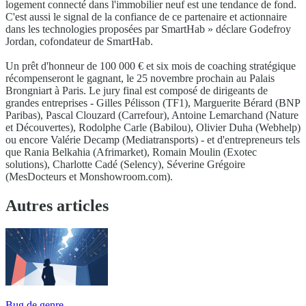
logement connecté dans l'immobilier neuf est une tendance de fond.
C'est aussi le signal de la confiance de ce partenaire et actionnaire
dans les technologies proposées par SmartHab » déclare Godefroy
Jordan, cofondateur de SmartHab.
Un prêt d'honneur de 100 000 € et six mois de coaching stratégique
récompenseront le gagnant, le 25 novembre prochain au Palais
Brongniart à Paris. Le jury final est composé de dirigeants de
grandes entreprises - Gilles Pélisson (TF1), Marguerite Bérard (BNP
Paribas), Pascal Clouzard (Carrefour), Antoine Lemarchand (Nature
et Découvertes), Rodolphe Carle (Babilou), Olivier Duha (Webhelp)
ou encore Valérie Decamp (Mediatransports) - et d'entrepreneurs tels
que Rania Belkahia (Afrimarket), Romain Moulin (Exotec
solutions), Charlotte Cadé (Selency), Séverine Grégoire
(MesDocteurs et Monshowroom.com).
Autres articles
Bug de genre