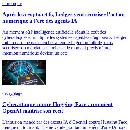
Chronique
Après les cryptoactifs, Ledger veut sécuriser l’action
numérique à l’ère des agents IA
Au moment où l’intelligence artificielle réduit le coût des
cyberattaques et multiplie les systèmes capables d’agir seuls, Ledger
fait un pari : ne pas chercher à rendre l’agent infaillible, mais
sécuriser son mandat, ses limites et le moment précis où une
intention numérique devient un acte.
décryptage
Cyberattaque contre Hugging Face : comment
OpenAI maîtrise son récit
L'intrusion menée par des agents IA d'OpenAI contre Hugging Face
marque un tournant. Elle ne valide pourtant ni le récit d'une IA hors