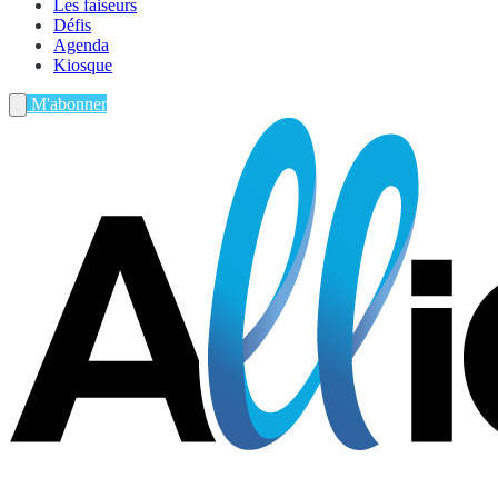
Les faiseurs
Défis
Agenda
Kiosque
M'abonner