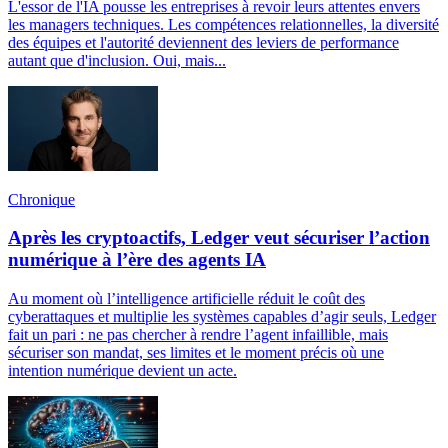
L'essor de l'IA pousse les entreprises à revoir leurs attentes envers
les managers techniques. Les compétences relationnelles, la diversité
des équipes et l'autorité deviennent des leviers de performance
autant que d'inclusion. Oui, mais...
Chronique
Après les cryptoactifs, Ledger veut sécuriser l’action
numérique à l’ère des agents IA
Au moment où l’intelligence artificielle réduit le coût des
cyberattaques et multiplie les systèmes capables d’agir seuls, Ledger
fait un pari : ne pas chercher à rendre l’agent infaillible, mais
sécuriser son mandat, ses limites et le moment précis où une
intention numérique devient un acte.