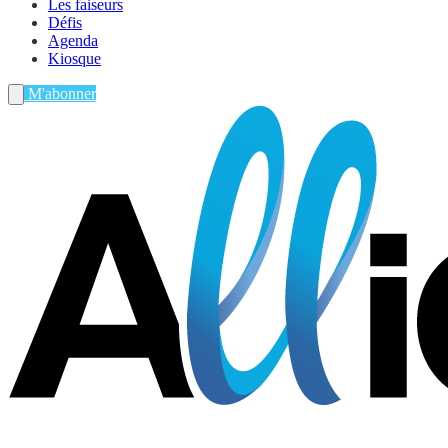
Les faiseurs
Défis
Agenda
Kiosque
M'abonner