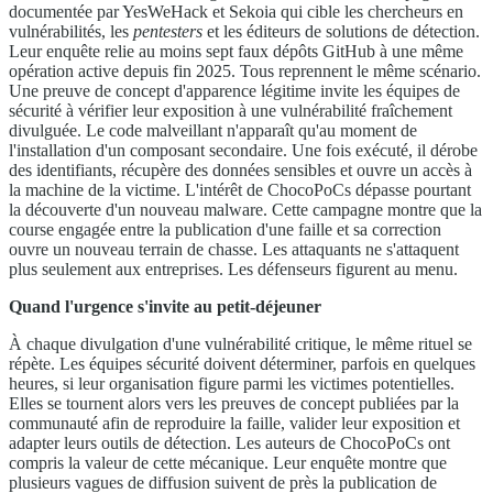
documentée par YesWeHack et Sekoia qui cible les chercheurs en
vulnérabilités, les
pentesters
et les éditeurs de solutions de détection.
Leur enquête relie au moins sept faux dépôts GitHub à une même
opération active depuis fin 2025. Tous reprennent le même scénario.
Une preuve de concept d'apparence légitime invite les équipes de
sécurité à vérifier leur exposition à une vulnérabilité fraîchement
divulguée. Le code malveillant n'apparaît qu'au moment de
l'installation d'un composant secondaire. Une fois exécuté, il dérobe
des identifiants, récupère des données sensibles et ouvre un accès à
la machine de la victime. L'intérêt de ChocoPoCs dépasse pourtant
la découverte d'un nouveau malware. Cette campagne montre que la
course engagée entre la publication d'une faille et sa correction
ouvre un nouveau terrain de chasse. Les attaquants ne s'attaquent
plus seulement aux entreprises. Les défenseurs figurent au menu.
Quand l'urgence s'invite au petit-déjeuner
À chaque divulgation d'une vulnérabilité critique, le même rituel se
répète. Les équipes sécurité doivent déterminer, parfois en quelques
heures, si leur organisation figure parmi les victimes potentielles.
Elles se tournent alors vers les preuves de concept publiées par la
communauté afin de reproduire la faille, valider leur exposition et
adapter leurs outils de détection. Les auteurs de ChocoPoCs ont
compris la valeur de cette mécanique. Leur enquête montre que
plusieurs vagues de diffusion suivent de près la publication de