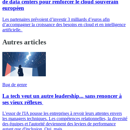
de data centers pour renforcer le cloud souverain
européen
Les partenaires prévoient d’investir 3 milliards d’euros afin
d’accompagner la croissance des besoins en cloud et en intelligence
artificielle.
Autres articles
Bug de genre
La tech veut un autre leadership... sans renoncer à
ses vieux réflexes
L'essor de l'IA pousse les entreprises à revoir leurs attentes envers
les managers techniques. Les compétences relationnelles, la diversité
des équipes et l'autorité deviennent des leviers de performance
autant que d'inclusion. Oui, mais...