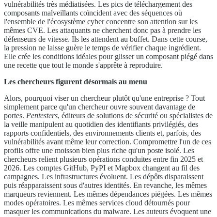
vulnérabilités très médiatisées. Les pics de téléchargement des
composants malveillants coïncident avec des séquences où
l'ensemble de l'écosystème cyber concentre son attention sur les
mêmes CVE. Les attaquants ne cherchent donc pas à prendre les
défenseurs de vitesse. Ils les attendent au buffet. Dans cette course,
la pression ne laisse guère le temps de vérifier chaque ingrédient.
Elle crée les conditions idéales pour glisser un composant piégé dans
une recette que tout le monde s'apprête à reproduire.
Les chercheurs figurent désormais au menu
Alors, pourquoi viser un chercheur plutôt qu'une entreprise ? Tout
simplement parce qu'un chercheur ouvre souvent davantage de
portes.
Pentesters
, éditeurs de solutions de sécurité ou spécialistes de
la veille manipulent au quotidien des identifiants privilégiés, des
rapports confidentiels, des environnements clients et, parfois, des
vulnérabilités avant même leur correction. Compromettre l'un de ces
profils offre une moisson bien plus riche qu'un poste isolé. Les
chercheurs relient plusieurs opérations conduites entre fin 2025 et
2026. Les comptes GitHub, PyPI et Mapbox changent au fil des
campagnes. Les infrastructures évoluent. Les dépôts disparaissent
puis réapparaissent sous d'autres identités. En revanche, les mêmes
marqueurs reviennent. Les mêmes dépendances piégées. Les mêmes
modes opératoires. Les mêmes services cloud détournés pour
masquer les communications du malware. Les auteurs évoquent une