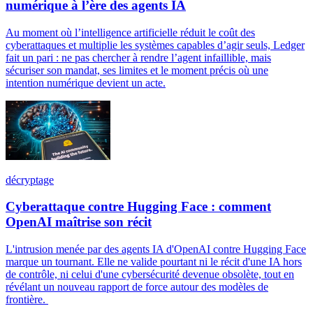
numérique à l’ère des agents IA
Au moment où l’intelligence artificielle réduit le coût des
cyberattaques et multiplie les systèmes capables d’agir seuls, Ledger
fait un pari : ne pas chercher à rendre l’agent infaillible, mais
sécuriser son mandat, ses limites et le moment précis où une
intention numérique devient un acte.
décryptage
Cyberattaque contre Hugging Face : comment
OpenAI maîtrise son récit
L'intrusion menée par des agents IA d'OpenAI contre Hugging Face
marque un tournant. Elle ne valide pourtant ni le récit d'une IA hors
de contrôle, ni celui d'une cybersécurité devenue obsolète, tout en
révélant un nouveau rapport de force autour des modèles de
frontière.