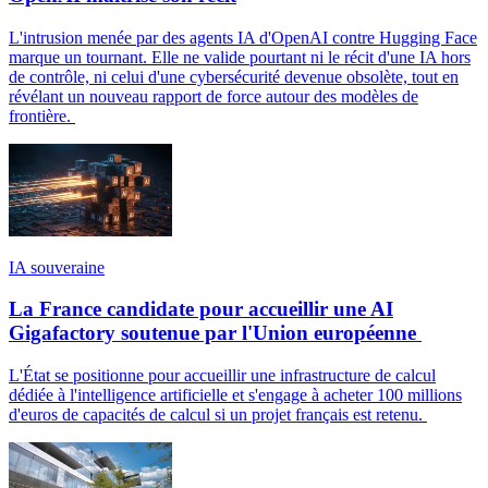
L'intrusion menée par des agents IA d'OpenAI contre Hugging Face
marque un tournant. Elle ne valide pourtant ni le récit d'une IA hors
de contrôle, ni celui d'une cybersécurité devenue obsolète, tout en
révélant un nouveau rapport de force autour des modèles de
frontière.
IA souveraine
La France candidate pour accueillir une AI
Gigafactory soutenue par l'Union européenne
L'État se positionne pour accueillir une infrastructure de calcul
dédiée à l'intelligence artificielle et s'engage à acheter 100 millions
d'euros de capacités de calcul si un projet français est retenu.