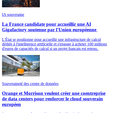
IA souveraine
La France candidate pour accueillir une AI
Gigafactory soutenue par l'Union européenne
L'État se positionne pour accueillir une infrastructure de calcul
dédiée à l'intelligence artificielle et s'engage à acheter 100 millions
d'euros de capacités de calcul si un projet français est retenu.
Souveraineté des centre de données
Orange et Morrison veulent créer une coentreprise
de data centers pour renforcer le cloud souverain
européen