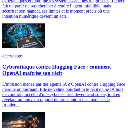
cyberattaques et multiplie les systèmes capables d’agir seuls, Ledger
fait un pari : ne pas chercher à rendre l’agent infaillible, mais
sécuriser son mandat, ses limites et le moment précis où une
intention numérique devient un acte.
décryptage
Cyberattaque contre Hugging Face : comment
OpenAI maîtrise son récit
L'intrusion menée par des agents IA d'OpenAI contre Hugging Face
marque un tournant. Elle ne valide pourtant ni le récit d'une IA hors
de contrôle, ni celui d'une cybersécurité devenue obsolète, tout en
révélant un nouveau rapport de force autour des modèles de
frontière.