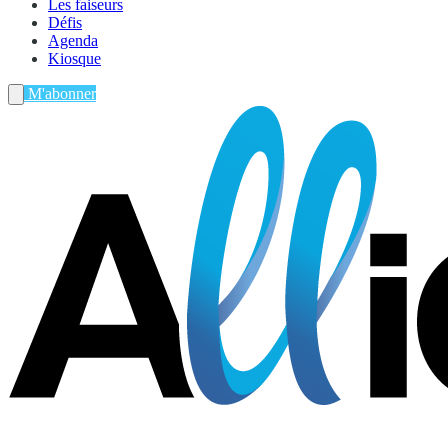
Les faiseurs
Défis
Agenda
Kiosque
M'abonner