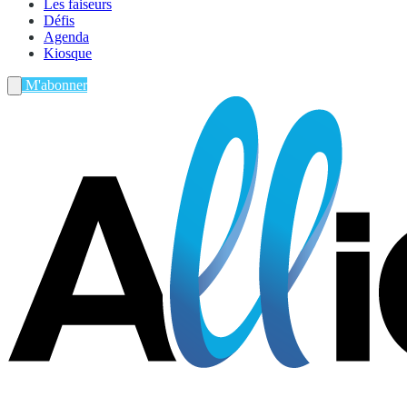
Les faiseurs
Défis
Agenda
Kiosque
M'abonner