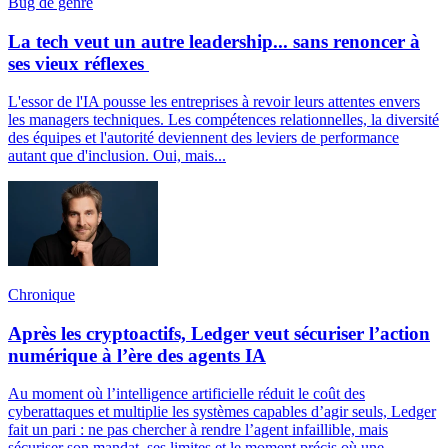
Bug de genre
La tech veut un autre leadership... sans renoncer à
ses vieux réflexes
L'essor de l'IA pousse les entreprises à revoir leurs attentes envers
les managers techniques. Les compétences relationnelles, la diversité
des équipes et l'autorité deviennent des leviers de performance
autant que d'inclusion. Oui, mais...
Chronique
Après les cryptoactifs, Ledger veut sécuriser l’action
numérique à l’ère des agents IA
Au moment où l’intelligence artificielle réduit le coût des
cyberattaques et multiplie les systèmes capables d’agir seuls, Ledger
fait un pari : ne pas chercher à rendre l’agent infaillible, mais
sécuriser son mandat, ses limites et le moment précis où une