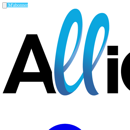
M'abonner