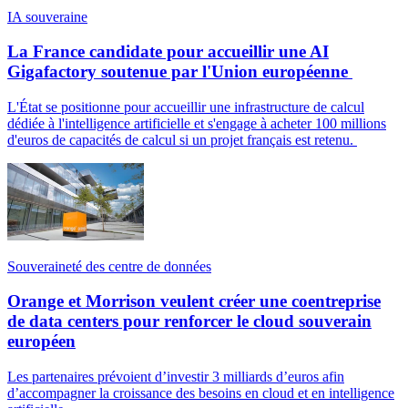
IA souveraine
La France candidate pour accueillir une AI
Gigafactory soutenue par l'Union européenne
L'État se positionne pour accueillir une infrastructure de calcul
dédiée à l'intelligence artificielle et s'engage à acheter 100 millions
d'euros de capacités de calcul si un projet français est retenu.
Souveraineté des centre de données
Orange et Morrison veulent créer une coentreprise
de data centers pour renforcer le cloud souverain
européen
Les partenaires prévoient d’investir 3 milliards d’euros afin
d’accompagner la croissance des besoins en cloud et en intelligence