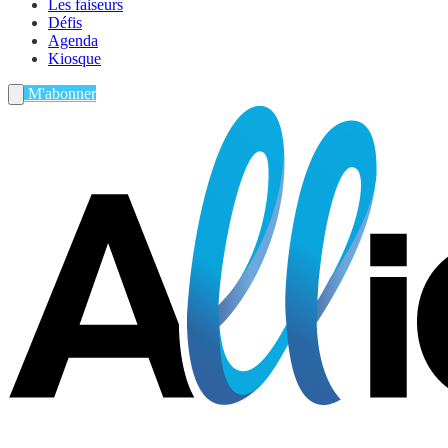
Les faiseurs
Défis
Agenda
Kiosque
M'abonner