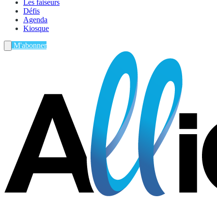
Les faiseurs
Défis
Agenda
Kiosque
M'abonner