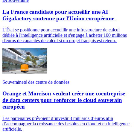
IA souveraine
La France candidate pour accueillir une AI
Gigafactory soutenue par l'Union européenne
L'État se positionne pour accueillir une infrastructure de calcul
dédiée à l'intelligence artificielle et s'engage à acheter 100 millions
d'euros de capacités de calcul si un projet français est retenu.
Souveraineté des centre de données
Orange et Morrison veulent créer une coentreprise
de data centers pour renforcer le cloud souverain
européen
Les partenaires prévoient d’investir 3 milliards d’euros afin
d’accompagner la croissance des besoins en cloud et en intelligence
artificielle.