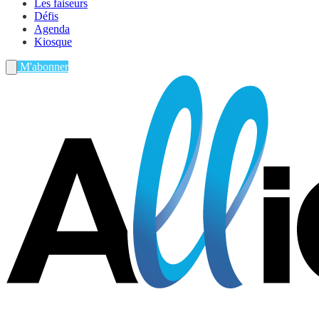
Les faiseurs
Défis
Agenda
Kiosque
M'abonner