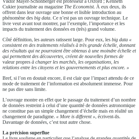
Viktor Mayer-Schönberger est professeur à Oxford ; Kenneth
Cukier journaliste au magazine
The Economist.
À eux deux, ils
offrent dans leur ouvrage une bonne et lisible introduction au
phénomène des
big data
. Ce n’est pas un ouvrage technique. Le
livre veut avant tout montrer, par l’exemple, l’importance et les
impacts du traitement des données en (très) grand volume.
Côté définition, les auteurs ratissent large. Pour eux, les
big
data «
consistent en des traitements
réalisés à très grande échelle, donnant
des résultats qui ne pourraient
être obtenus à une moindre échelle
et
qui permettent des découvertes,
créent de nouvelles formes de
valeur propres
à changer les marchés, les
organisations, les
relations entre
les citoyens et les gouvernements et
plus encore. »
Bref, si l’on en doutait encore, il est clair que l’impact attendu de ce
mode de traitement de l’information est absolument immense. Pour
ne pas dire sans limite.
L’ouvrage montre en effet que le passage du traitement d’un nombre
de données restreint à celui d’une quantité de données astronomique
ne constitue pas un simple changement d’échelle mais en réalité un
changement de paradigme.
« More is different
»
, écrivent-ils.
Davantage de données, c’est tout autre chose.
La précision superflue
Le livre souligne en particulier que l’analyse de grandes quantités de