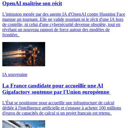
OpenAI maîtrise son récit
L'intrusion menée par des agents IA d'OpenAI contre Hugging Face
marque un tournant. Elle ne valide pourtant ni le récit d'une IA hors
de contrôle, ni celui d'une cybersécurité devenue obsolète, tout en
révélant un nouveau rapport de force autour des modèles de
frontière.
IA souveraine
La France candidate pour accueillir une AI
Gigafactory soutenue par l'Union européenne
L'État se positionne pour accueillir une infrastructure de calcul
dédiée à l'intelligence artificielle et s'engage à acheter 100 millions
d'euros de capacités de calcul si un projet français est retenu.