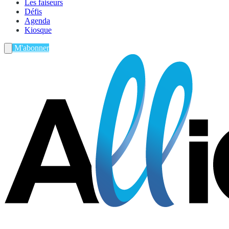
Les faiseurs
Défis
Agenda
Kiosque
M'abonner