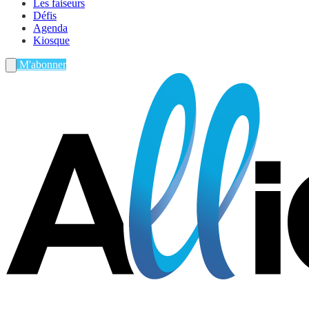
Les faiseurs
Défis
Agenda
Kiosque
M'abonner