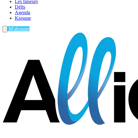
Les faiseurs
Défis
Agenda
Kiosque
M'abonner