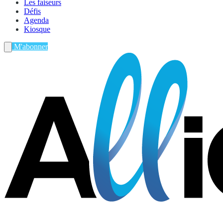
Les faiseurs
Défis
Agenda
Kiosque
M'abonner