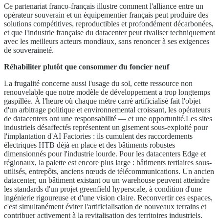
Ce partenariat franco-français illustre comment l'alliance entre un
opérateur souverain et un équipementier français peut produire des
solutions compétitives, reproductibles et profondément décarbonées,
et que l'industrie française du datacenter peut rivaliser techniquement
avec les meilleurs acteurs mondiaux, sans renoncer à ses exigences
de souveraineté.
Réhabiliter plutôt que consommer du foncier neuf
La frugalité concerne aussi l'usage du sol, cette ressource non
renouvelable que notre modèle de développement a trop longtemps
gaspillée. À l'heure où chaque mètre carré artificialisé fait l'objet
d'un arbitrage politique et environnemental croissant, les opérateurs
de datacenters ont une responsabilité — et une opportunité.Les sites
industriels désaffectés représentent un gisement sous-exploité pour
l'implantation d'AI Factories : ils cumulent des raccordements
électriques HTB déjà en place et des bâtiments robustes
dimensionnés pour l'industrie lourde. Pour les datacenters Edge et
régionaux, la palette est encore plus large : bâtiments tertiaires sous-
utilisés, entrepôts, anciens nœuds de télécommunications. Un ancien
datacenter, un bâtiment existant ou un warehouse peuvent atteindre
les standards d'un projet greenfield hyperscale, à condition d'une
ingénierie rigoureuse et d'une vision claire. Reconvertir ces espaces,
c'est simultanément éviter l'artificialisation de nouveaux terrains et
contribuer activement à la revitalisation des territoires industriels.