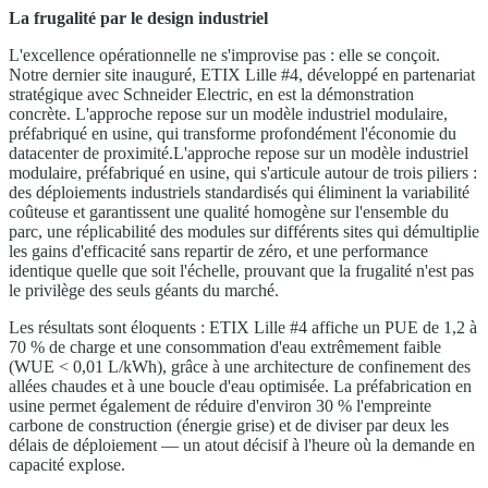
La frugalité par le design industriel
L'excellence opérationnelle ne s'improvise pas : elle se conçoit.
Notre dernier site inauguré, ETIX Lille #4, développé en partenariat
stratégique avec Schneider Electric, en est la démonstration
concrète. L'approche repose sur un modèle industriel modulaire,
préfabriqué en usine, qui transforme profondément l'économie du
datacenter de proximité.L'approche repose sur un modèle industriel
modulaire, préfabriqué en usine, qui s'articule autour de trois piliers :
des déploiements industriels standardisés qui éliminent la variabilité
coûteuse et garantissent une qualité homogène sur l'ensemble du
parc, une réplicabilité des modules sur différents sites qui démultiplie
les gains d'efficacité sans repartir de zéro, et une performance
identique quelle que soit l'échelle, prouvant que la frugalité n'est pas
le privilège des seuls géants du marché.
Les résultats sont éloquents : ETIX Lille #4 affiche un PUE de 1,2 à
70 % de charge et une consommation d'eau extrêmement faible
(WUE < 0,01 L/kWh), grâce à une architecture de confinement des
allées chaudes et à une boucle d'eau optimisée. La préfabrication en
usine permet également de réduire d'environ 30 % l'empreinte
carbone de construction (énergie grise) et de diviser par deux les
délais de déploiement — un atout décisif à l'heure où la demande en
capacité explose.