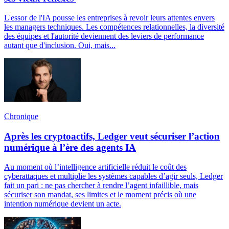
L'essor de l'IA pousse les entreprises à revoir leurs attentes envers
les managers techniques. Les compétences relationnelles, la diversité
des équipes et l'autorité deviennent des leviers de performance
autant que d'inclusion. Oui, mais...
Chronique
Après les cryptoactifs, Ledger veut sécuriser l’action
numérique à l’ère des agents IA
Au moment où l’intelligence artificielle réduit le coût des
cyberattaques et multiplie les systèmes capables d’agir seuls, Ledger
fait un pari : ne pas chercher à rendre l’agent infaillible, mais
sécuriser son mandat, ses limites et le moment précis où une
intention numérique devient un acte.