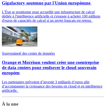
Gigafactory soutenue par l'Union européenne
L'État se positionne pour accueillir une infrastructure de calcul
dédiée à l'intelligence artificielle et s'engage à acheter 100 millions
d'euros de capacités de calcul si un projet français est retenu.
Souveraineté des centre de données
Orange et Morrison veulent créer une coentreprise
de data centers pour renforcer le cloud souverain
européen
Les partenaires prévoient d’investir 3 milliards d’euros afin
d’accompagner la croissance des besoins en cloud et en intelligence
artificielle.
À la une