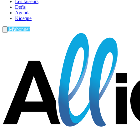
Les faiseurs
Défis
Agenda
Kiosque
M'abonner