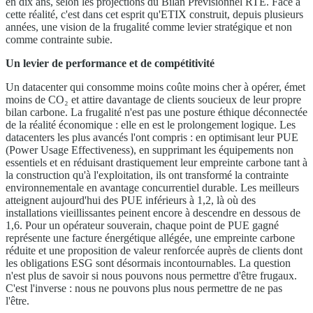
en dix ans, selon les projections du Bilan Prévisionnel RTE. Face à
cette réalité, c'est dans cet esprit qu'ETIX construit, depuis plusieurs
années, une vision de la frugalité comme levier stratégique et non
comme contrainte subie.
Un levier de performance et de compétitivité
Un datacenter qui consomme moins coûte moins cher à opérer, émet
moins de CO₂ et attire davantage de clients soucieux de leur propre
bilan carbone. La frugalité n'est pas une posture éthique déconnectée
de la réalité économique : elle en est le prolongement logique. Les
datacenters les plus avancés l'ont compris : en optimisant leur PUE
(Power Usage Effectiveness), en supprimant les équipements non
essentiels et en réduisant drastiquement leur empreinte carbone tant à
la construction qu'à l'exploitation, ils ont transformé la contrainte
environnementale en avantage concurrentiel durable. Les meilleurs
atteignent aujourd'hui des PUE inférieurs à 1,2, là où des
installations vieillissantes peinent encore à descendre en dessous de
1,6. Pour un opérateur souverain, chaque point de PUE gagné
représente une facture énergétique allégée, une empreinte carbone
réduite et une proposition de valeur renforcée auprès de clients dont
les obligations ESG sont désormais incontournables. La question
n'est plus de savoir si nous pouvons nous permettre d'être frugaux.
C'est l'inverse : nous ne pouvons plus nous permettre de ne pas
l'être.