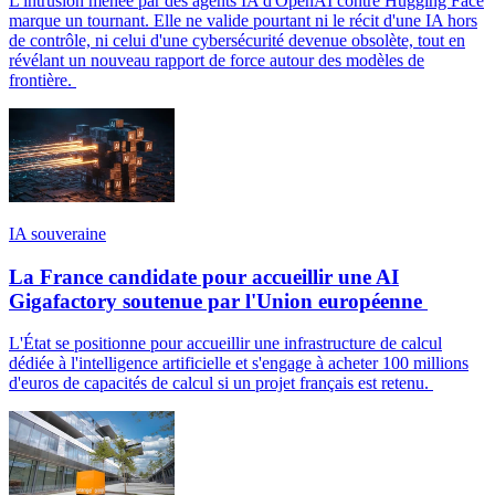
L'intrusion menée par des agents IA d'OpenAI contre Hugging Face
marque un tournant. Elle ne valide pourtant ni le récit d'une IA hors
de contrôle, ni celui d'une cybersécurité devenue obsolète, tout en
révélant un nouveau rapport de force autour des modèles de
frontière.
IA souveraine
La France candidate pour accueillir une AI
Gigafactory soutenue par l'Union européenne
L'État se positionne pour accueillir une infrastructure de calcul
dédiée à l'intelligence artificielle et s'engage à acheter 100 millions
d'euros de capacités de calcul si un projet français est retenu.