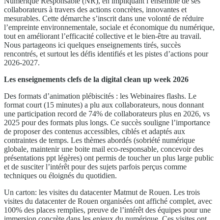
Numérique Responsable (NR), en impliquant l’ensemble de ses
collaborateurs à travers des actions concrètes, innovantes et
mesurables. Cette démarche s’inscrit dans une volonté de réduire
l’empreinte environnementale, sociale et économique du numérique,
tout en améliorant l’efficacité collective et le bien-être au travail.
Nous partageons ici quelques enseignements tirés, succès
rencontrés, et surtout les défis identifiés et les pistes d’actions pour
2026-2027.
Les enseignements clefs de la digital clean up week 2026
Des formats d’animation plébiscités : les Webinaires flashs. Le
format court (15 minutes) a plu aux collaborateurs, nous donnant
une participation record de 74% de collaborateurs plus en 2026, vs
2025 pour des formats plus longs. Ce succès souligne l’importance
de proposer des contenus accessibles, ciblés et adaptés aux
contraintes de temps. Les thèmes abordés (sobriété numérique
globale, maintenir une boite mail eco-responsable, concevoir des
présentations ppt légères) ont permis de toucher un plus large public
et de susciter l’intérêt pour des sujets parfois perçus comme
techniques ou éloignés du quotidien.
Un carton: les visites du datacenter Matmut de Rouen. Les trois
visites du datacenter de Rouen organisées ont affiché complet, avec
100% des places remplies, preuve de l’intérêt des équipes pour une
immersion concrète dans les enjeux du numérique. Ces visites ont