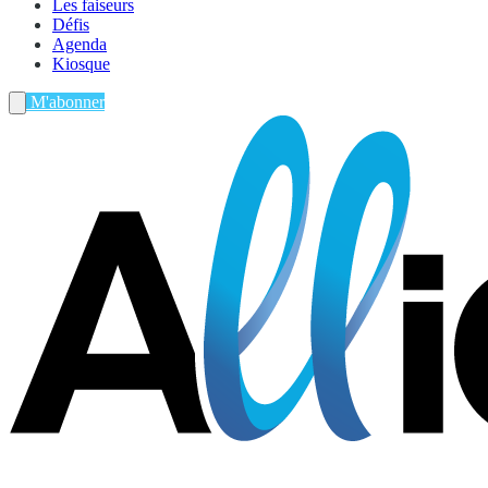
Les faiseurs
Défis
Agenda
Kiosque
M'abonner