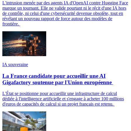
L'intrusion menée par des agents IA d'OpenAI contre Hugging Face
marque un tournant. Elle ne valide pourtant ni le récit d'une IA hors
de contrôle, ni celui d'une cybersécurité devenue obsolète, tout en
révélant un nouveau rapport de force autour des modèles de
frontière.
IA souveraine
La France candidate pour accueillir une AI
Gigafactory soutenue par l'Union européenne
L'État se positionne pour accueillir une infrastructure de calcul
dédiée à l'intelligence artificielle et s'engage à acheter 100 millions
d'euros de capacités de calcul si un projet français est retenu.