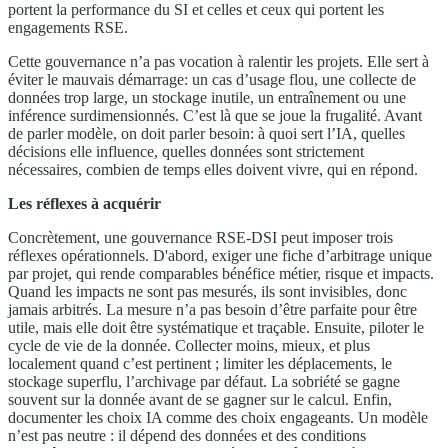
portent la performance du SI et celles et ceux qui portent les
engagements RSE.
Cette gouvernance n’a pas vocation à ralentir les projets. Elle sert à
éviter le mauvais démarrage: un cas d’usage flou, une collecte de
données trop large, un stockage inutile, un entraînement ou une
inférence surdimensionnés. C’est là que se joue la frugalité. Avant
de parler modèle, on doit parler besoin: à quoi sert l’IA, quelles
décisions elle influence, quelles données sont strictement
nécessaires, combien de temps elles doivent vivre, qui en répond.
Les réflexes à acquérir
Concrètement, une gouvernance RSE-DSI peut imposer trois
réflexes opérationnels. D'abord, exiger une fiche d’arbitrage unique
par projet, qui rende comparables bénéfice métier, risque et impacts.
Quand les impacts ne sont pas mesurés, ils sont invisibles, donc
jamais arbitrés. La mesure n’a pas besoin d’être parfaite pour être
utile, mais elle doit être systématique et traçable. Ensuite, piloter le
cycle de vie de la donnée. Collecter moins, mieux, et plus
localement quand c’est pertinent ; limiter les déplacements, le
stockage superflu, l’archivage par défaut. La sobriété se gagne
souvent sur la donnée avant de se gagner sur le calcul. Enfin,
documenter les choix IA comme des choix engageants. Un modèle
n’est pas neutre : il dépend des données et des conditions