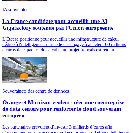
IA souveraine
La France candidate pour accueillir une AI
Gigafactory soutenue par l'Union européenne
L'État se positionne pour accueillir une infrastructure de calcul
dédiée à l'intelligence artificielle et s'engage à acheter 100 millions
d'euros de capacités de calcul si un projet français est retenu.
Souveraineté des centre de données
Orange et Morrison veulent créer une coentreprise
de data centers pour renforcer le cloud souverain
européen
Les partenaires prévoient d’investir 3 milliards d’euros afin
d’accompagner la croissance des besoins en cloud et en intelligence