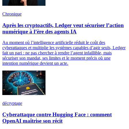
Chronique
Après les cryptoactifs, Ledger veut sécuriser l’action
numérique à l’ère des agents IA
Au moment où l’intelligence artificielle réduit le coût des
cyberattaques et multiplie les systèmes capables d’agir seuls, Ledger
fait un pari : ne pas chercher à rendre l’agent infaillible, mais
sécuriser son mandat, ses limites et le moment précis où une
intention numérique devient un acte.
décryptage
Cyberattaque contre Hugging Face : comment
OpenAI maîtrise son récit