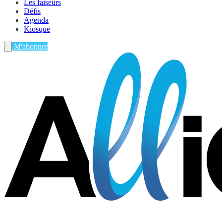
Les faiseurs
Défis
Agenda
Kiosque
M'abonner