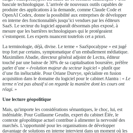
bascule technologique. L’arrivée de nouveaux outils capables de
produire des applications à la demande, comme Claude Code et
OpenAI Codex, donne la possibilité aux entreprises de développer
en interne des fonctionnalités jusqu’ici vendues par les éditeurs
SaaS. Le secteur du logiciel apparaît désormais plus exposé, à
mesure que les barrières technologiques qui le protégeaient
s’estompent. Les experts nuancent toutefois cet a priori.
La terminologie, déjà, divise. Le terme « SaaSpocalypse » est jugé
trop fort par certains, symptomatique d’un emballement médiatique.
Maximilien Abadie, directeur général adjoint de Lectra, éditeur
touché par une baisse de 30% de sa capitalisation boursière, préfère
parler d’une «
évolution majeur du secteur logiciel
» plutôt que
d’une fin inéluctable. Pour Oriane Durvye, spécialiste en fusion
acquisition dans le domaine du logiciel pour le cabinet Alantra : «
Le
terme n’est pas abusif si on regarde la manière dont les cours ont
réagi.
»
Une lecture géopolitique
Mais, qu'importe les considérations sémantiques, le choc, lui, est
indéniable. Pour Guillaume Geudin, expert du cabinet Élée, le
contexte géopolitique actuel contribue à alimenter la nervosité des
marchés. L'opportunité pour les organisations de développer
davantage de solutions en interne intervient dans un moment où les