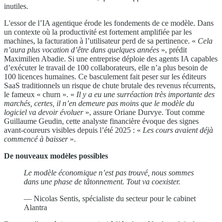
inutiles.
L'essor de l’IA agentique érode les fondements de ce modèle. Dans
un contexte où la productivité est fortement amplifiée par les
machines, la facturation à l’utilisateur perd de sa pertinence. «
Cela
n’aura plus vocation d’être dans quelques années
», prédit
Maximilien Abadie. Si une entreprise déploie des agents IA capables
d’exécuter le travail de 100 collaborateurs, elle n’a plus besoin de
100 licences humaines. Ce basculement fait peser sur les éditeurs
SaaS traditionnels un risque de chute brutale des revenus récurrents,
le fameux « churn ». «
Il y a eu une surréaction très importante des
marchés, certes, il n’en demeure pas moins que le modèle du
logiciel va devoir évoluer
», assure Oriane Durvye. Tout comme
Guillaume Geudin, cette analyste financière évoque des signes
avant-coureurs visibles depuis l’été 2025 : «
Les cours avaient déjà
commencé à baisser
».
De nouveaux modèles possibles
Le modèle économique n’est pas trouvé, nous sommes
dans une phase de tâtonnement.
Tout va coexister.
— Nicolas Sentis, spécialiste du secteur pour le cabinet
Alantra