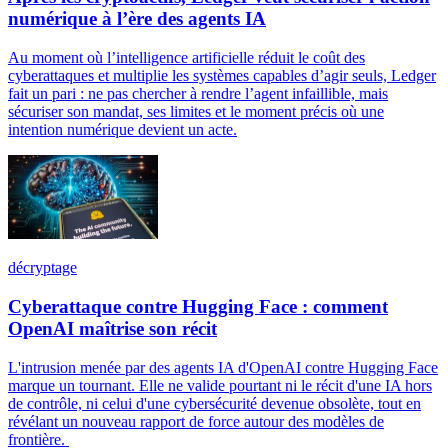
numérique à l’ère des agents IA
Au moment où l’intelligence artificielle réduit le coût des
cyberattaques et multiplie les systèmes capables d’agir seuls, Ledger
fait un pari : ne pas chercher à rendre l’agent infaillible, mais
sécuriser son mandat, ses limites et le moment précis où une
intention numérique devient un acte.
décryptage
Cyberattaque contre Hugging Face : comment
OpenAI maîtrise son récit
L'intrusion menée par des agents IA d'OpenAI contre Hugging Face
marque un tournant. Elle ne valide pourtant ni le récit d'une IA hors
de contrôle, ni celui d'une cybersécurité devenue obsolète, tout en
révélant un nouveau rapport de force autour des modèles de
frontière.