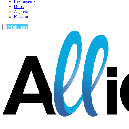
Les faiseurs
Défis
Agenda
Kiosque
M'abonner