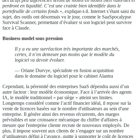
des actifs peu différenciés seront de moins en moins bien valorisés et
perdront en liquidité. C’est une crainte bien identifiée dans le
portefeuille de certains fonds
», explique-t-il. Internet s’étant saisi du
sujet, des outils ont désormais vu le jour, comme le SaaSpocalypse
Survival Scanner, permettant d’évaluer si son logiciel peut survivre
face à Claude.
Business model sous pression
Il y a eu une surréaction très importante des marchés,
certes, il n’en demeure pas moins que le modèle du
logiciel va devoir évoluer.
— Oriane Durvye, spécialiste en fusion acquisition
dans le domaine du logiciel pour le cabinet Alantra
Cependant, la pérennité des entreprises SaaS dépendra aussi d’un
autre facteur : leur modèle économique. Face à l’arrivée des agents
IA, le modèle traditionnel « par siège » atteint ses limites.
Longtemps considéré comme l’actif financier idéal, il repose sur la
vente de licences basées sur le nombre d'utilisateurs au sein d'une
entreprise. Il génère ainsi des revenus récurrents, des marges
prévisibles et une croissance mécanique du chiffre d'affaires à
mesure que l'entreprise cliente recrute de nouveaux employés. De
plus, il impose souvent aux clients de s’engager sur un nombre
d’utilisateurs défini à l’avance, quitte à supporter le coût de licences