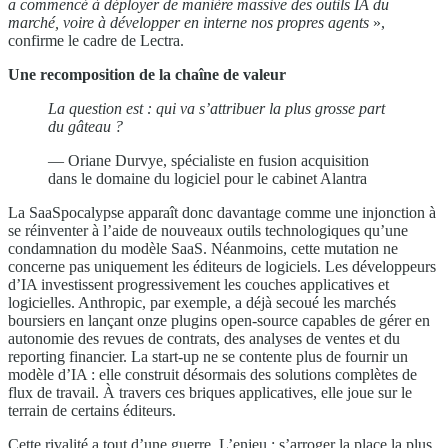
a commencé à déployer de manière massive des outils IA du
marché, voire à développer en interne nos propres agents
»,
confirme le cadre de Lectra.
Une recomposition de la chaîne de valeur
La question est : qui va s’attribuer la plus grosse part
du gâteau ?
— Oriane Durvye, spécialiste en fusion acquisition
dans le domaine du logiciel pour le cabinet Alantra
La SaaSpocalypse apparaît donc davantage comme une injonction à
se réinventer à l’aide de nouveaux outils technologiques qu’une
condamnation du modèle SaaS. Néanmoins, cette mutation ne
concerne pas uniquement les éditeurs de logiciels. Les développeurs
d’IA investissent progressivement les couches applicatives et
logicielles. Anthropic, par exemple, a déjà secoué les marchés
boursiers en lançant onze plugins open-source capables de gérer en
autonomie des revues de contrats, des analyses de ventes et du
reporting financier. La start-up ne se contente plus de fournir un
modèle d’IA : elle construit désormais des solutions complètes de
flux de travail. À travers ces briques applicatives, elle joue sur le
terrain de certains éditeurs.
Cette rivalité a tout d’une guerre. L’enjeu : s’arroger la place la plus