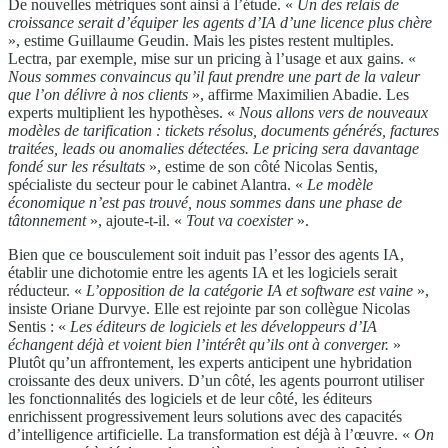
De nouvelles métriques sont ainsi à l’étude. «
Un des relais de
croissance serait d’équiper les agents d’IA d’une licence plus chère
», estime Guillaume Geudin. Mais les pistes restent multiples.
Lectra, par exemple, mise sur un pricing à l’usage et aux gains. «
Nous sommes convaincus qu’il faut prendre une part de la valeur
que l’on délivre à nos clients
», affirme Maximilien Abadie. Les
experts multiplient les hypothèses. «
Nous allons vers de nouveaux
modèles de tarification : tickets résolus, documents générés, factures
traitées, leads ou anomalies détectées. Le pricing sera davantage
fondé sur les résultats
», estime de son côté Nicolas Sentis,
spécialiste du secteur pour le cabinet Alantra. «
Le modèle
économique n’est pas trouvé, nous sommes dans une phase de
tâtonnement
», ajoute-t-il. «
Tout va coexister
».
Bien que ce bousculement soit induit pas l’essor des agents IA,
établir une dichotomie entre les agents IA et les logiciels serait
réducteur. «
L’opposition de la catégorie IA et software est vaine
»,
insiste Oriane Durvye. Elle est rejointe par son collègue Nicolas
Sentis : «
Les éditeurs de logiciels et les développeurs d’IA
échangent déjà et voient bien l’intérêt qu’ils ont à converger.
»
Plutôt qu’un affrontement, les experts anticipent une hybridation
croissante des deux univers. D’un côté, les agents pourront utiliser
les fonctionnalités des logiciels et de leur côté, les éditeurs
enrichissent progressivement leurs solutions avec des capacités
d’intelligence artificielle. La transformation est déjà à l’œuvre. «
On