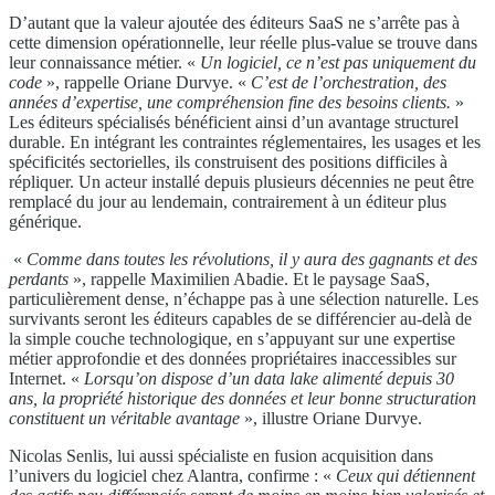
D’autant que la valeur ajoutée des éditeurs SaaS ne s’arrête pas à
cette dimension opérationnelle, leur réelle plus-value se trouve dans
leur connaissance métier. «
Un logiciel, ce n’est pas uniquement du
code
», rappelle Oriane Durvye. «
C’est de l’orchestration, des
années d’expertise, une compréhension fine des besoins clients.
»
Les éditeurs spécialisés bénéficient ainsi d’un avantage structurel
durable. En intégrant les contraintes réglementaires, les usages et les
spécificités sectorielles, ils construisent des positions difficiles à
répliquer. Un acteur installé depuis plusieurs décennies ne peut être
remplacé du jour au lendemain, contrairement à un éditeur plus
générique.
«
Comme dans toutes les révolutions, il y aura des gagnants et des
perdants
», rappelle Maximilien Abadie. Et le paysage SaaS,
particulièrement dense, n’échappe pas à une sélection naturelle. Les
survivants seront les éditeurs capables de se différencier au-delà de
la simple couche technologique, en s’appuyant sur une expertise
métier approfondie et des données propriétaires inaccessibles sur
Internet. «
Lorsqu’on dispose d’un data lake alimenté depuis 30
ans, la propriété historique des données et leur bonne structuration
constituent un véritable avantage
», illustre Oriane Durvye.
Nicolas Senlis, lui aussi spécialiste en fusion acquisition dans
l’univers du logiciel chez Alantra, confirme : «
Ceux qui détiennent