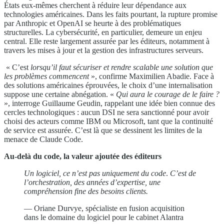
États eux-mêmes cherchent à réduire leur dépendance aux
technologies américaines. Dans les faits pourtant, la rupture promise
par Anthropic et OpenAI se heurte à des problématiques
structurelles. La cybersécurité, en particulier, demeure un enjeu
central. Elle reste largement assurée par les éditeurs, notamment à
travers les mises à jour et la gestion des infrastructures serveurs.
« C’est
lorsqu’il faut sécuriser et rendre scalable une solution que
les problèmes commencent
», confirme Maximilien Abadie. Face à
des solutions américaines éprouvées, le choix d’une internalisation
suppose une certaine abnégation. «
Qui aura le courage de le faire ?
», interroge Guillaume Geudin, rappelant une idée bien connue des
cercles technologiques : aucun DSI ne sera sanctionné pour avoir
choisi des acteurs comme IBM ou Microsoft, tant que la continuité
de service est assurée. C’est là que se dessinent les limites de la
menace de Claude Code.
Au-delà du code, la valeur ajoutée des éditeurs
Un logiciel, ce n’est pas uniquement du code
.
C’est de
l’orchestration, des années d’expertise, une
compréhension fine des besoins clients.
— Oriane Durvye, spécialiste en fusion acquisition
dans le domaine du logiciel pour le cabinet Alantra