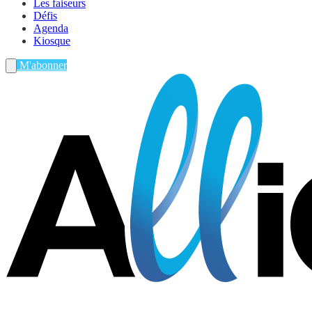
Les faiseurs
Défis
Agenda
Kiosque
M'abonner