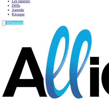
Les faiseurs
Défis
Agenda
Kiosque
M'abonner