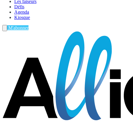
Les faiseurs
Défis
Agenda
Kiosque
M'abonner