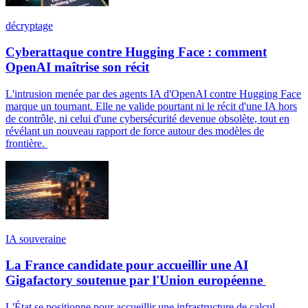
décryptage
Cyberattaque contre Hugging Face : comment
OpenAI maîtrise son récit
L'intrusion menée par des agents IA d'OpenAI contre Hugging Face
marque un tournant. Elle ne valide pourtant ni le récit d'une IA hors
de contrôle, ni celui d'une cybersécurité devenue obsolète, tout en
révélant un nouveau rapport de force autour des modèles de
frontière.
IA souveraine
La France candidate pour accueillir une AI
Gigafactory soutenue par l'Union européenne
L'État se positionne pour accueillir une infrastructure de calcul