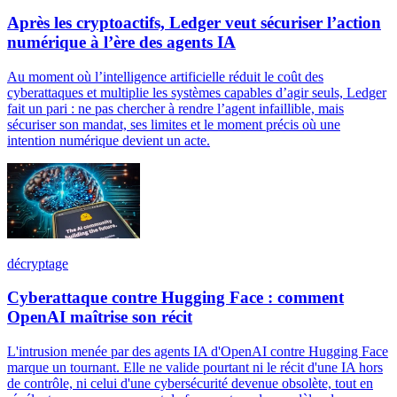
Après les cryptoactifs, Ledger veut sécuriser l’action
numérique à l’ère des agents IA
Au moment où l’intelligence artificielle réduit le coût des
cyberattaques et multiplie les systèmes capables d’agir seuls, Ledger
fait un pari : ne pas chercher à rendre l’agent infaillible, mais
sécuriser son mandat, ses limites et le moment précis où une
intention numérique devient un acte.
décryptage
Cyberattaque contre Hugging Face : comment
OpenAI maîtrise son récit
L'intrusion menée par des agents IA d'OpenAI contre Hugging Face
marque un tournant. Elle ne valide pourtant ni le récit d'une IA hors
de contrôle, ni celui d'une cybersécurité devenue obsolète, tout en