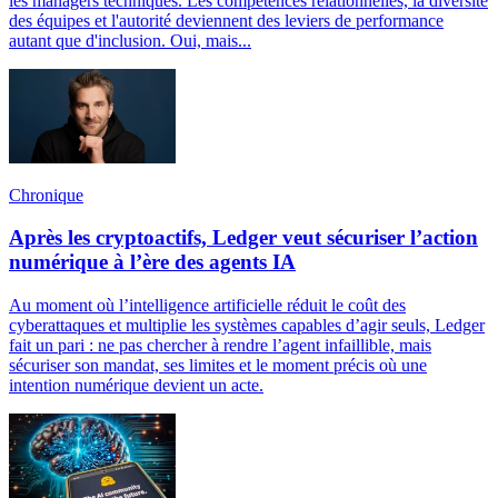
les managers techniques. Les compétences relationnelles, la diversité
des équipes et l'autorité deviennent des leviers de performance
autant que d'inclusion. Oui, mais...
Chronique
Après les cryptoactifs, Ledger veut sécuriser l’action
numérique à l’ère des agents IA
Au moment où l’intelligence artificielle réduit le coût des
cyberattaques et multiplie les systèmes capables d’agir seuls, Ledger
fait un pari : ne pas chercher à rendre l’agent infaillible, mais
sécuriser son mandat, ses limites et le moment précis où une
intention numérique devient un acte.