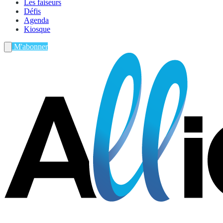
Les faiseurs
Défis
Agenda
Kiosque
M'abonner