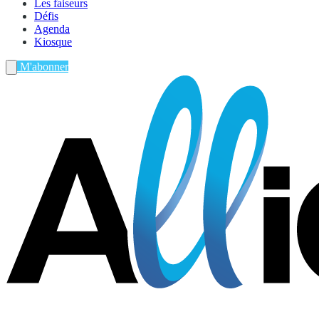
Les faiseurs
Défis
Agenda
Kiosque
M'abonner