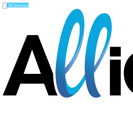
M'abonner