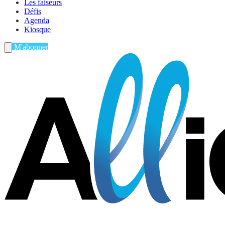
Les faiseurs
Défis
Agenda
Kiosque
M'abonner