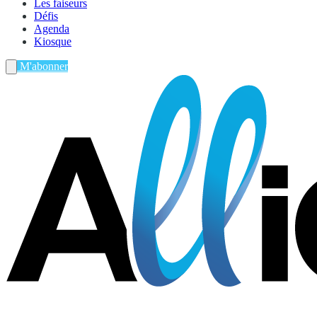
Les faiseurs
Défis
Agenda
Kiosque
M'abonner