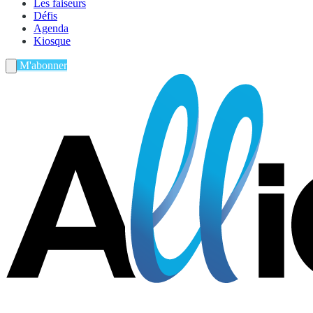
Les faiseurs
Défis
Agenda
Kiosque
M'abonner