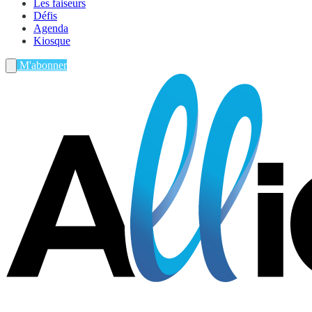
Les faiseurs
Défis
Agenda
Kiosque
M'abonner