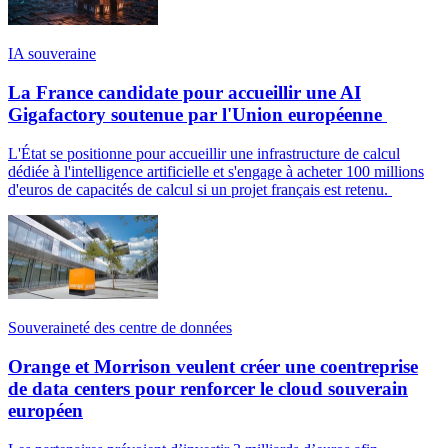
IA souveraine
La France candidate pour accueillir une AI
Gigafactory soutenue par l'Union européenne
L'État se positionne pour accueillir une infrastructure de calcul
dédiée à l'intelligence artificielle et s'engage à acheter 100 millions
d'euros de capacités de calcul si un projet français est retenu.
Souveraineté des centre de données
Orange et Morrison veulent créer une coentreprise
de data centers pour renforcer le cloud souverain
européen