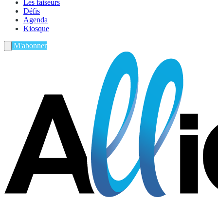
Les faiseurs
Défis
Agenda
Kiosque
M'abonner