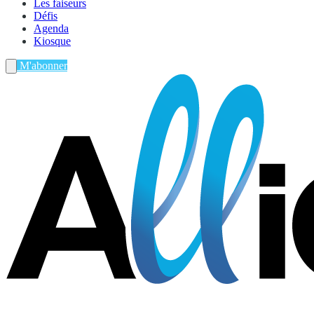
Les faiseurs
Défis
Agenda
Kiosque
M'abonner