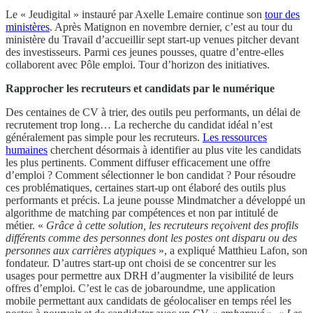
Le « Jeudigital » instauré par Axelle Lemaire continue son
tour des
ministères
. Après Matignon en novembre dernier, c’est au tour du
ministère du Travail d’accueillir sept start-up venues pitcher devant
des investisseurs. Parmi ces jeunes pousses, quatre d’entre-elles
collaborent avec Pôle emploi. Tour d’horizon des initiatives.
Rapprocher les recruteurs et candidats par le numérique
Des centaines de CV à trier, des outils peu performants, un délai de
recrutement trop long… La recherche du candidat idéal n’est
généralement pas simple pour les recruteurs.
Les ressources
humaines
cherchent désormais à identifier au plus vite les candidats
les plus pertinents. Comment diffuser efficacement une offre
d’emploi ? Comment sélectionner le bon candidat ? Pour résoudre
ces problématiques, certaines start-up ont élaboré des outils plus
performants et précis. La jeune pousse Mindmatcher a développé un
algorithme de matching par compétences et non par intitulé de
métier. «
Grâce à cette solution, les recruteurs reçoivent des profils
différents comme des personnes dont les postes ont disparu ou des
personnes aux carrières atypiques
», a expliqué Matthieu Lafon, son
fondateur. D’autres start-up ont choisi de se concentrer sur les
usages pour permettre aux DRH d’augmenter la visibilité de leurs
offres d’emploi. C’est le cas de jobaroundme, une application
mobile permettant aux candidats de géolocaliser en temps réel les