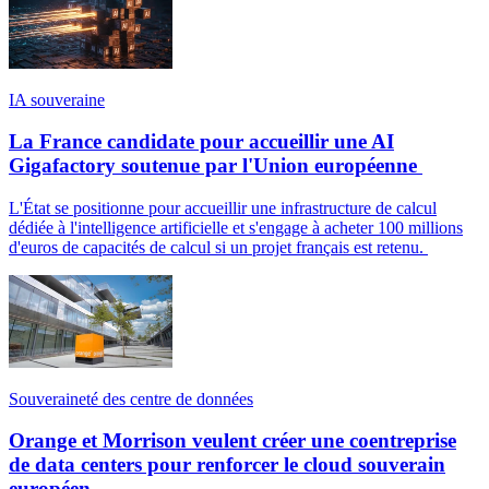
IA souveraine
La France candidate pour accueillir une AI
Gigafactory soutenue par l'Union européenne
L'État se positionne pour accueillir une infrastructure de calcul
dédiée à l'intelligence artificielle et s'engage à acheter 100 millions
d'euros de capacités de calcul si un projet français est retenu.
Souveraineté des centre de données
Orange et Morrison veulent créer une coentreprise
de data centers pour renforcer le cloud souverain
européen