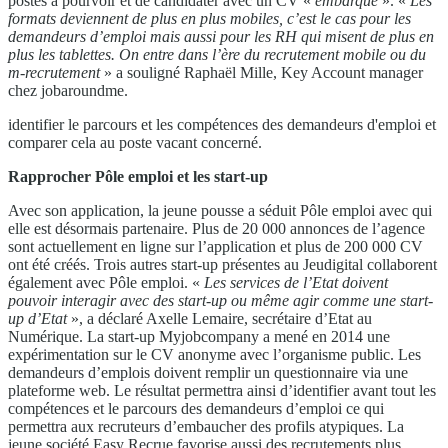
postes à pourvoir et de candidater avec un CV «
embarqué
». «
Les
formats deviennent de plus en plus mobiles, c’est le cas pour les
demandeurs d’emploi mais aussi pour les RH qui misent de plus en
plus les tablettes. On entre dans l’ère du recrutement mobile ou du
m-recrutement
» a souligné Raphaël Mille, Key Account manager
chez jobaroundme.
identifier le parcours et les compétences des demandeurs d'emploi et
comparer cela au poste vacant concerné.
Rapprocher Pôle emploi et les start-up
Avec son application, la jeune pousse a séduit Pôle emploi avec qui
elle est désormais partenaire. Plus de 20 000 annonces de l’agence
sont actuellement en ligne sur l’application et plus de 200 000 CV
ont été créés. Trois autres start-up présentes au Jeudigital collaborent
également avec Pôle emploi. «
Les services de l’Etat doivent
pouvoir interagir avec des start-up ou même agir comme une start-
up d’Etat
», a déclaré Axelle Lemaire, secrétaire d’Etat au
Numérique. La start-up Myjobcompany a mené en 2014 une
expérimentation sur le CV anonyme avec l’organisme public. Les
demandeurs d’emplois doivent remplir un questionnaire via une
plateforme web. Le résultat permettra ainsi d’identifier avant tout les
compétences et le parcours des demandeurs d’emploi ce qui
permettra aux recruteurs d’embaucher des profils atypiques. La
jeune société Easy Recrue favorise aussi des recrutements plus