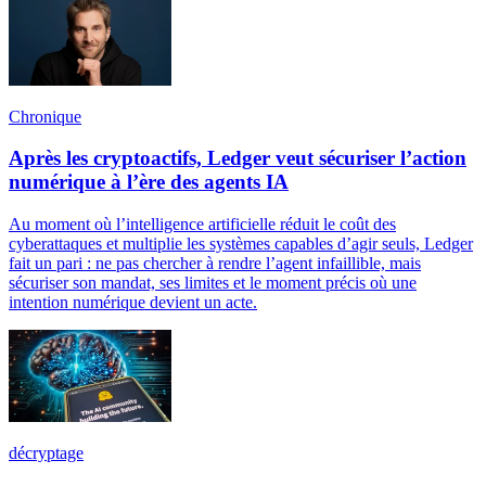
Chronique
Après les cryptoactifs, Ledger veut sécuriser l’action
numérique à l’ère des agents IA
Au moment où l’intelligence artificielle réduit le coût des
cyberattaques et multiplie les systèmes capables d’agir seuls, Ledger
fait un pari : ne pas chercher à rendre l’agent infaillible, mais
sécuriser son mandat, ses limites et le moment précis où une
intention numérique devient un acte.
décryptage