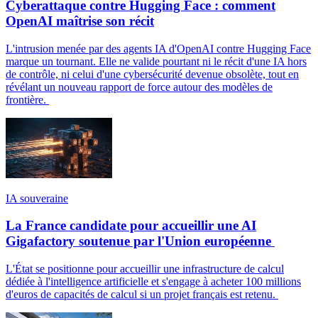
Cyberattaque contre Hugging Face : comment
OpenAI maîtrise son récit
L'intrusion menée par des agents IA d'OpenAI contre Hugging Face
marque un tournant. Elle ne valide pourtant ni le récit d'une IA hors
de contrôle, ni celui d'une cybersécurité devenue obsolète, tout en
révélant un nouveau rapport de force autour des modèles de
frontière.
IA souveraine
La France candidate pour accueillir une AI
Gigafactory soutenue par l'Union européenne
L'État se positionne pour accueillir une infrastructure de calcul
dédiée à l'intelligence artificielle et s'engage à acheter 100 millions
d'euros de capacités de calcul si un projet français est retenu.