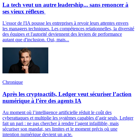
La tech veut un autre leadership... sans renoncer à
ses vieux réflexes
L'essor de l'IA pousse les entreprises à revoir leurs attentes envers
les managers techniques. Les compétences relationnelles, la diversité
des équipes et l'autorité deviennent des leviers de performance
autant que d'inclusion. Oui, mais...
Chronique
Après les cryptoactifs, Ledger veut sécuriser l’action
numérique à l’ère des agents IA
Au moment où l’intelligence artificielle réduit le coût des
cyberattaques et multiplie les systèmes capables d’agir seuls, Ledger
fait un pari : ne pas chercher à rendre l’agent infaillible, mais
sécuriser son mandat, ses limites et le moment précis où une
intention numérique devient un acte.