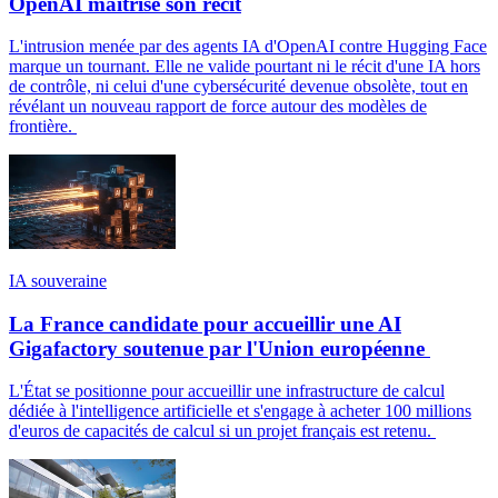
OpenAI maîtrise son récit
L'intrusion menée par des agents IA d'OpenAI contre Hugging Face
marque un tournant. Elle ne valide pourtant ni le récit d'une IA hors
de contrôle, ni celui d'une cybersécurité devenue obsolète, tout en
révélant un nouveau rapport de force autour des modèles de
frontière.
IA souveraine
La France candidate pour accueillir une AI
Gigafactory soutenue par l'Union européenne
L'État se positionne pour accueillir une infrastructure de calcul
dédiée à l'intelligence artificielle et s'engage à acheter 100 millions
d'euros de capacités de calcul si un projet français est retenu.