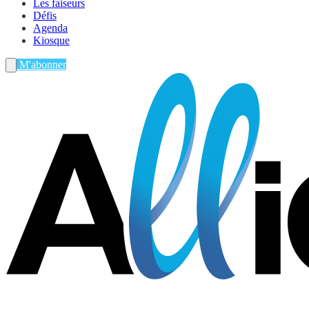
Les faiseurs
Défis
Agenda
Kiosque
M'abonner