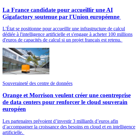
La France candidate pour accueillir une AI
Gigafactory soutenue par l'Union européenne
L'État se positionne pour accueillir une infrastructure de calcul
dédiée à l'intelligence artificielle et s'engage à acheter 100 millions
d'euros de capacités de calcul si un projet français est retenu.
Souveraineté des centre de données
Orange et Morrison veulent créer une coentreprise
de data centers pour renforcer le cloud souverain
européen
Les partenaires prévoient d’investir 3 milliards d’euros afin
d’accompagner la croissance des besoins en cloud et en intelligence
artificielle.