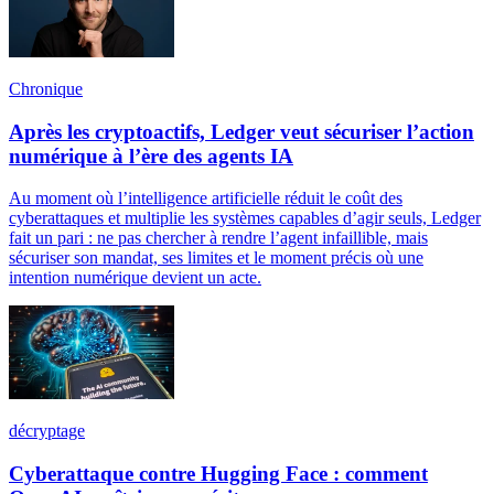
Chronique
Après les cryptoactifs, Ledger veut sécuriser l’action
numérique à l’ère des agents IA
Au moment où l’intelligence artificielle réduit le coût des
cyberattaques et multiplie les systèmes capables d’agir seuls, Ledger
fait un pari : ne pas chercher à rendre l’agent infaillible, mais
sécuriser son mandat, ses limites et le moment précis où une
intention numérique devient un acte.
décryptage
Cyberattaque contre Hugging Face : comment