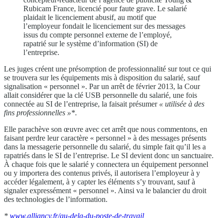
Rubicam France, licencié pour faute grave. Le salarié
plaidait le licenciement abusif, au motif que
l’employeur fondait le licenciement sur des messages
issus du compte personnel externe de l’employé,
rapatrié sur le système d’information (SI) de
l’entreprise.
Les juges créent une présomption de professionnalité sur tout ce qui
se trouvera sur les équipements mis à disposition du salarié, sauf
signalisation « personnel ». Par un arrêt de février 2013, la Cour
allait considérer que la clé USB personnelle du salarié, une fois
connectée au SI de l’entreprise, la faisait présumer
« utilisée
à des
fins
professionnelles »*
.
Elle parachève son œuvre avec cet arrêt que nous commentons, en
faisant perdre leur caractère « personnel » à des messages présents
dans la messagerie personnelle du salarié, du simple fait qu’il les a
rapatriés dans le SI de l’entreprise. Le SI devient donc un sanctuaire.
À chaque fois que le salarié y connectera un équipement personnel
ou y importera des contenus privés, il autorisera l’employeur à y
accéder légalement, à y capter les éléments s’y trouvant, sauf à
signaler expressément « personnel ». Ainsi va le balancier du droit
des technologies de l’information.
*
www.alliancy.fr/au-dela-du-poste-de-travail