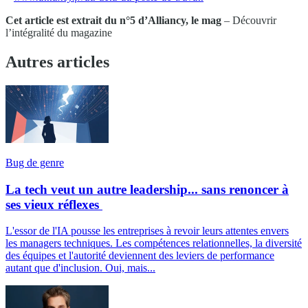
Cet article est extrait du n°5 d’Alliancy, le mag
– Découvrir
l’intégralité du magazine
Autres articles
Bug de genre
La tech veut un autre leadership... sans renoncer à
ses vieux réflexes
L'essor de l'IA pousse les entreprises à revoir leurs attentes envers
les managers techniques. Les compétences relationnelles, la diversité
des équipes et l'autorité deviennent des leviers de performance
autant que d'inclusion. Oui, mais...