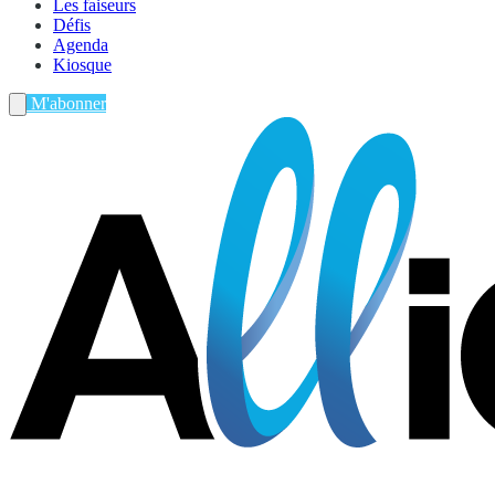
Les faiseurs
Défis
Agenda
Kiosque
M'abonner