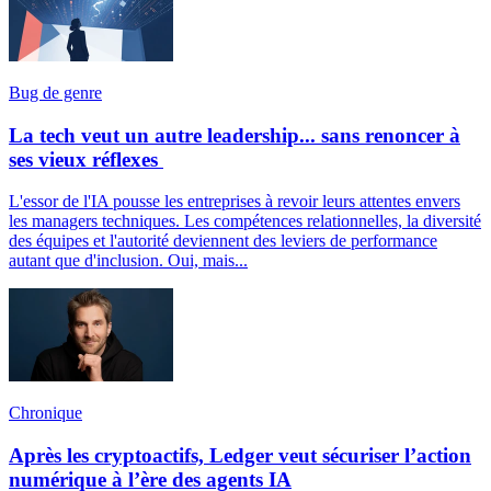
Bug de genre
La tech veut un autre leadership... sans renoncer à
ses vieux réflexes
L'essor de l'IA pousse les entreprises à revoir leurs attentes envers
les managers techniques. Les compétences relationnelles, la diversité
des équipes et l'autorité deviennent des leviers de performance
autant que d'inclusion. Oui, mais...
Chronique
Après les cryptoactifs, Ledger veut sécuriser l’action
numérique à l’ère des agents IA