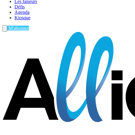
Les faiseurs
Défis
Agenda
Kiosque
M'abonner