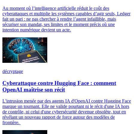
Au moment où l’intelligence artificielle réduit le coût des
cyberattaques et multiplie les systèmes capables d’agir seuls, Ledger
fait un pari : ne pas chercher à rendre l’agent infaillible, mais
sécuriser son mandat, ses limites et le moment précis où une
intention numérique devient un acte.
décryptage
Cyberattaque contre Hugging Face : comment
OpenAI maîtrise son récit
L'intrusion menée par des agents IA d'OpenAI contre Hugging Face
marque un tournant. Elle ne valide pourtant ni le récit d'une IA hors
de contrôle, ni celui d'une cybersécurité devenue obsolète, tout en
révélant un nouveau rapport de force autour des modèles de
frontière.