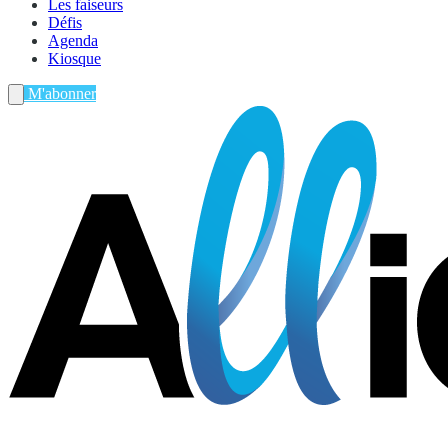
Les faiseurs
Défis
Agenda
Kiosque
M'abonner