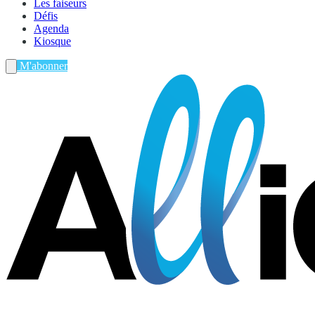
Les faiseurs
Défis
Agenda
Kiosque
M'abonner