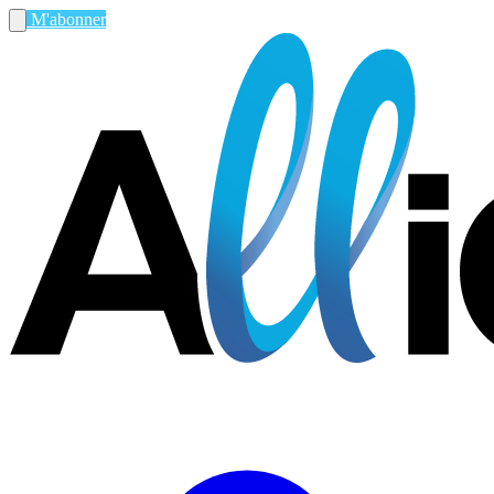
M'abonner