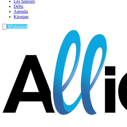
Les faiseurs
Défis
Agenda
Kiosque
M'abonner