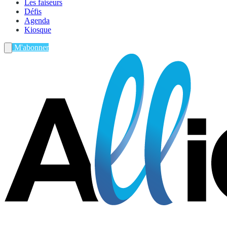
Les faiseurs
Défis
Agenda
Kiosque
M'abonner