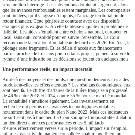
structuration interroge. Les subventions dominent largement, alors
que les avances remboursables restent marginales. Les contreparties
sont limitées, qu’il s’agisse d’emplois, d’ancrage territorial ou de
retour financier. Cette générosité contraste avec des dispositifs
étrangers plus exigeants. À cette faiblesse s’ajoute un problème de
lisibilité. Les aides s’empilent entre échelons national, européen et
local, sans outil consolidé pour en suivre l’ensemble. La Cour
recommande la création d’un tableau de bord dès 2026. En l’état, le
pilotage reste fragmenté. Et les délais d’accès aux financements,
parfois proches de trois ans pour certains projets, peinent à suivre le
rythme d’une industrie où les décisions se jouent en quelques mois.
Une performance réelle, un impact incertain
Au-delà des moyens et des outils, une question demeure. Les aides
produisent-elles les effets attendus ? Les résultats économiques, eux,
sont bien là. Le chiffre d’affaires de la filière française a progressé
de 46 % entre 2018 et 2024, contre 35 % pour le marché mondial.
La rentabilité s’améliore également. Les investissements en
recherche ont permis des avancées technologiques notables,
notamment dans le cadre du plan Nano 2022. Mais ces indicateurs
ne suffisent pas à trancher. La Cour souligne l’impossibilité d’établir
un lien direct entre ces performances et les 5 milliards
d’euros effectivement versés sur la période. L’impact sur l’emploi,
lui, n’est pas suivi de manière consolidée, malgré une filière qui