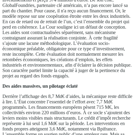
GlobalFoundries, partenaire clé américain, n’a pas encore lancé sa
part du chantier. Pour cause, il n'a reçu aucun financement. Or, le
modèle repose sur une coopération étroite entre les deux industriels.
En cas de retard ou de retrait de l’un, c’est l’ensemble du projet qui
perd en cohérence. La Cour souligne ici un défaut de conception.
Les aides sont contractualisées séparément, sans mécanisme
contraignant assurant la réalisation conjointe. À cette fragilité
s’ajoute une lacune méthodologique. L’évaluation socio-
économique préalable, obligatoire pour ce type d’investissement,
reste incomplète. Cette évaluation doit normalement mesurer les
retombées économiques, les créations d’emplois, les effets
industriels et environnementaux, afin d’éclairer la décision publique.
Son caractère partiel limite la capacité à juger de la pertinence du
projet au regard des fonds engagés.
Des aides massives, un pilotage éclaté
Derrière l’affichage des 8,7 Md€ d’aides, la mécanique reste difficile
à lire. L’État concentre l’essentiel de l’effort avec 7,7 Md€
programmés. Les financements européens pèsent 715 M€, les
collectivités environ 220 millions d’euros. À ce socle s’ajoutent des
leviers moins visibles mais structurants. Le crédit d’impôt recherche
représente à lui seul 1,6 Md€ sur la période. Les interventions en
fonds propres atteignent 3,6 Md€, notamment via Bpifrance.
L’ensemble forme un soutien public d’une ampleur rare. Mais sa