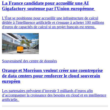
La France candidate pour accueillir une AI
Gigafactory soutenue par l'Union européenne
L'État se positionne pour accueillir une infrastructure de calcul
dédiée à l'intelligence artificielle et s'engage à acheter 100 millions
d'euros de capacités de calcul si un projet français est retenu.
Souveraineté des centre de données
Orange et Morrison veulent créer une coentreprise
de data centers pour renforcer le cloud souverain
européen
Les partenaires prévoient d’investir 3 milliards d’euros afin
d’accompagner la croissance des besoins en cloud et en intelligence
artificielle.