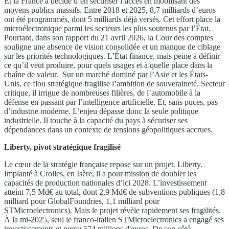
Et la France a décidé d’en sécuriser l’accès en mobilisant des
moyens publics massifs. Entre 2018 et 2025, 8,7 milliards d’euros
ont été programmés, dont 5 milliards déjà versés. Cet effort place la
microélectronique parmi les secteurs les plus soutenus par l’État.
Pourtant, dans son rapport du 21 avril 2026, la Cour des comptes
souligne une absence de vision consolidée et un manque de ciblage
sur les priorités technologiques. L’État finance, mais peine à définir
ce qu’il veut produire, pour quels usages et à quelle place dans la
chaîne de valeur. Sur un marché dominé par l’Asie et les États-
Unis, ce flou stratégique fragilise l’ambition de souveraineté. Secteur
critique, il irrigue de nombreuses filières, de l’automobile à la
défense en passant par l’intelligence artificielle. Et, sans puces, pas
d’industrie moderne. L’enjeu dépasse donc la seule politique
industrielle. Il touche à la capacité du pays à sécuriser ses
dépendances dans un contexte de tensions géopolitiques accrues.
Liberty, pivot stratégique fragilisé
Le cœur de la stratégie française repose sur un projet. Liberty.
Implanté à Crolles, en Isère, il a pour mission de doubler les
capacités de production nationales d’ici 2028. L’investissement
atteint 7,5 Md€ au total, dont 2,9 Md€ de subventions publiques (1,8
milliard pour GlobalFoundries, 1,1 milliard pour
STMicroelectronics). Mais le projet révèle rapidement ses fragilités.
À la mi-2025, seul le franco-italien STMicroelectronics a engagé ses
investissements et perçu 574 millions d'euros. De son côté,