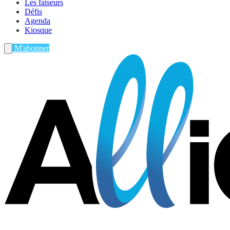
Les faiseurs
Défis
Agenda
Kiosque
M'abonner