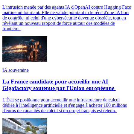
L'intrusion menée par des agents IA d'OpenAI contre Hugging Face
marque un tournant. Elle ne valide pourtant ni le récit d'une IA hors
de contrôle, ni celui d'une cybersécurité devenue obsolète, tout en
révélant un nouveau rapport de force autour des modèles de
frontière.
IA souveraine
La France candidate pour accueillir une AI
Gigafactory soutenue par l'Union européenne
L'État se positionne pour accueillir une infrastructure de calcul
dédiée à l'intelligence artificielle et s'engage à acheter 100 millions
d'euros de capacités de calcul si un projet français est retenu.