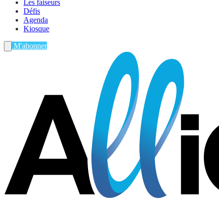
Les faiseurs
Défis
Agenda
Kiosque
M'abonner