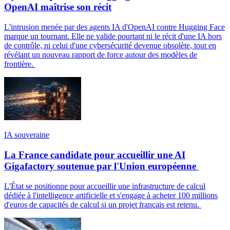
OpenAI maîtrise son récit
L'intrusion menée par des agents IA d'OpenAI contre Hugging Face
marque un tournant. Elle ne valide pourtant ni le récit d'une IA hors
de contrôle, ni celui d'une cybersécurité devenue obsolète, tout en
révélant un nouveau rapport de force autour des modèles de
frontière.
IA souveraine
La France candidate pour accueillir une AI
Gigafactory soutenue par l'Union européenne
L'État se positionne pour accueillir une infrastructure de calcul
dédiée à l'intelligence artificielle et s'engage à acheter 100 millions
d'euros de capacités de calcul si un projet français est retenu.