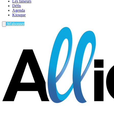
Les faiseurs
Défis
Agenda
Kiosque
M'abonner