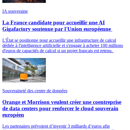
IA souveraine
La France candidate pour accueillir une AI
Gigafactory soutenue par l'Union européenne
L'État se positionne pour accueillir une infrastructure de calcul
dédiée à l'intelligence artificielle et s'engage à acheter 100 millions
d'euros de capacités de calcul si un projet français est retenu.
Souveraineté des centre de données
Orange et Morrison veulent créer une coentreprise
de data centers pour renforcer le cloud souverain
européen
Les partenaires prévoient d’investir 3 milliards d’euros afin