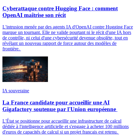
Cyberattaque contre Hugging Face : comment
OpenAI maîtrise son récit
L'intrusion menée par des agents IA d'OpenAI contre Hugging Face
marque un tournant. Elle ne valide pourtant ni le récit d'une IA hors
de contrôle, ni celui d'une cybersécurité devenue obsolète, tout en
révélant un nouveau rapport de force autour des modèles de
frontière.
IA souveraine
La France candidate pour accueillir une AI
Gigafactory soutenue par l'Union européenne
L'État se positionne pour accueillir une infrastructure de calcul
dédiée à l'intelligence artificielle et s'engage à acheter 100 millions
d'euros de capacités de calcul si un projet français est retenu.