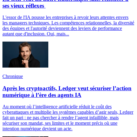
ses vieux réflexes
L'essor de l'IA pousse les entreprises à revoir leurs attentes envers
les managers techniques. Les compétences relationnelles, la diversité
des équipes et l'autorité deviennent des leviers de performance
autant que d'inclusion. Oui, mais...
Chronique
Après les cryptoactifs, Ledger veut sécuriser l’action
numérique à l’ère des agents IA
Au moment où l’intelligence artificielle réduit le coût des
cyberattaques et multiplie les systèmes capables d’agir seuls, Ledger
fait un pari : ne pas chercher à rendre l’agent infaillible, mais
sécuriser son mandat, ses limites et le moment précis où une
intention numérique devient un acte.