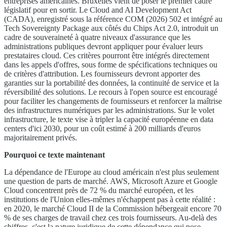
entreprises américaines. Bruxelles vient de poser le premier cadre
législatif pour en sortir. Le Cloud and AI Development Act
(CADA), enregistré sous la référence COM (2026) 502 et intégré au
Tech Sovereignty Package aux côtés du Chips Act 2.0, introduit un
cadre de souveraineté à quatre niveaux d'assurance que les
administrations publiques devront appliquer pour évaluer leurs
prestataires cloud. Ces critères pourront être intégrés directement
dans les appels d'offres, sous forme de spécifications techniques ou
de critères d'attribution. Les fournisseurs devront apporter des
garanties sur la portabilité des données, la continuité de service et la
réversibilité des solutions. Le recours à l'open source est encouragé
pour faciliter les changements de fournisseurs et renforcer la maîtrise
des infrastructures numériques par les administrations. Sur le volet
infrastructure, le texte vise à tripler la capacité européenne en data
centers d'ici 2030, pour un coût estimé à 200 milliards d'euros
majoritairement privés.
Pourquoi ce texte maintenant
La dépendance de l'Europe au cloud américain n'est plus seulement
une question de parts de marché. AWS, Microsoft Azure et Google
Cloud concentrent près de 72 % du marché européen, et les
institutions de l'Union elles-mêmes n'échappent pas à cette réalité :
en 2020, le marché Cloud II de la Commission hébergeait encore 70
% de ses charges de travail chez ces trois fournisseurs. Au-delà des
chiffres, c'est la nature juridique de cette dépendance qui pose