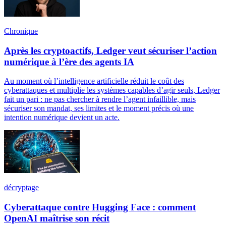
Chronique
Après les cryptoactifs, Ledger veut sécuriser l’action
numérique à l’ère des agents IA
Au moment où l’intelligence artificielle réduit le coût des
cyberattaques et multiplie les systèmes capables d’agir seuls, Ledger
fait un pari : ne pas chercher à rendre l’agent infaillible, mais
sécuriser son mandat, ses limites et le moment précis où une
intention numérique devient un acte.
décryptage
Cyberattaque contre Hugging Face : comment
OpenAI maîtrise son récit