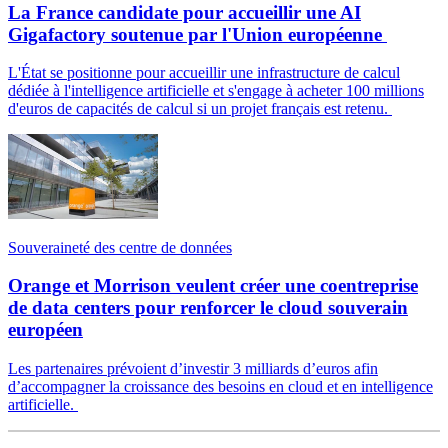
La France candidate pour accueillir une AI
Gigafactory soutenue par l'Union européenne
L'État se positionne pour accueillir une infrastructure de calcul
dédiée à l'intelligence artificielle et s'engage à acheter 100 millions
d'euros de capacités de calcul si un projet français est retenu.
Souveraineté des centre de données
Orange et Morrison veulent créer une coentreprise
de data centers pour renforcer le cloud souverain
européen
Les partenaires prévoient d’investir 3 milliards d’euros afin
d’accompagner la croissance des besoins en cloud et en intelligence
artificielle.