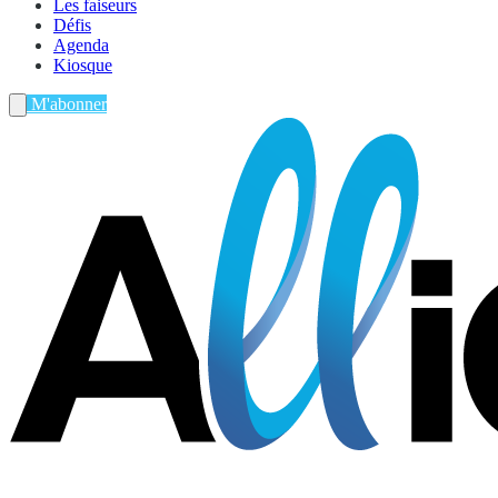
Les faiseurs
Défis
Agenda
Kiosque
M'abonner