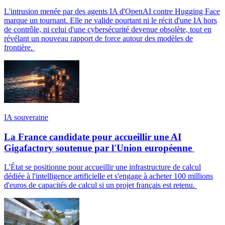
L'intrusion menée par des agents IA d'OpenAI contre Hugging Face
marque un tournant. Elle ne valide pourtant ni le récit d'une IA hors
de contrôle, ni celui d'une cybersécurité devenue obsolète, tout en
révélant un nouveau rapport de force autour des modèles de
frontière.
IA souveraine
La France candidate pour accueillir une AI
Gigafactory soutenue par l'Union européenne
L'État se positionne pour accueillir une infrastructure de calcul
dédiée à l'intelligence artificielle et s'engage à acheter 100 millions
d'euros de capacités de calcul si un projet français est retenu.