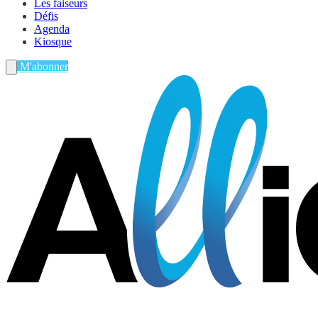
Les faiseurs
Défis
Agenda
Kiosque
M'abonner