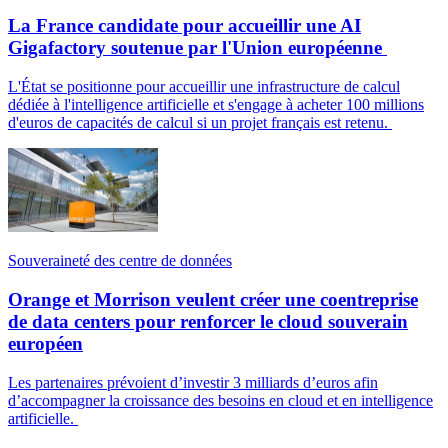
La France candidate pour accueillir une AI
Gigafactory soutenue par l'Union européenne
L'État se positionne pour accueillir une infrastructure de calcul
dédiée à l'intelligence artificielle et s'engage à acheter 100 millions
d'euros de capacités de calcul si un projet français est retenu.
Souveraineté des centre de données
Orange et Morrison veulent créer une coentreprise
de data centers pour renforcer le cloud souverain
européen
Les partenaires prévoient d’investir 3 milliards d’euros afin
d’accompagner la croissance des besoins en cloud et en intelligence
artificielle.