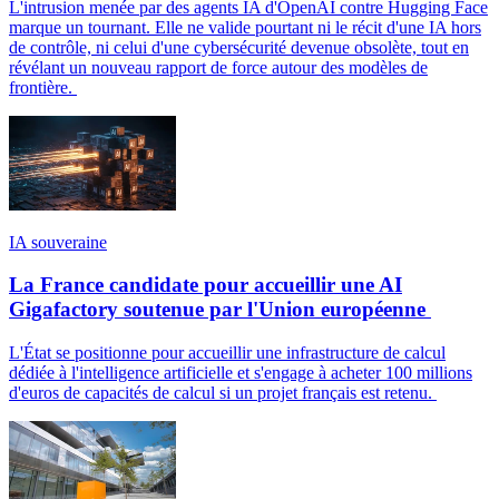
L'intrusion menée par des agents IA d'OpenAI contre Hugging Face
marque un tournant. Elle ne valide pourtant ni le récit d'une IA hors
de contrôle, ni celui d'une cybersécurité devenue obsolète, tout en
révélant un nouveau rapport de force autour des modèles de
frontière.
IA souveraine
La France candidate pour accueillir une AI
Gigafactory soutenue par l'Union européenne
L'État se positionne pour accueillir une infrastructure de calcul
dédiée à l'intelligence artificielle et s'engage à acheter 100 millions
d'euros de capacités de calcul si un projet français est retenu.