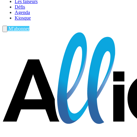
Les faiseurs
Défis
Agenda
Kiosque
M'abonner