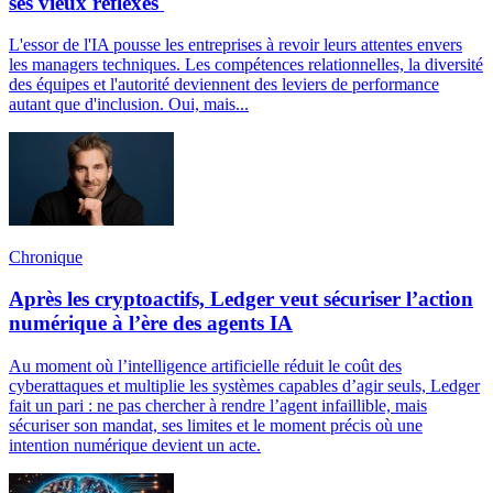
ses vieux réflexes
L'essor de l'IA pousse les entreprises à revoir leurs attentes envers
les managers techniques. Les compétences relationnelles, la diversité
des équipes et l'autorité deviennent des leviers de performance
autant que d'inclusion. Oui, mais...
Chronique
Après les cryptoactifs, Ledger veut sécuriser l’action
numérique à l’ère des agents IA
Au moment où l’intelligence artificielle réduit le coût des
cyberattaques et multiplie les systèmes capables d’agir seuls, Ledger
fait un pari : ne pas chercher à rendre l’agent infaillible, mais
sécuriser son mandat, ses limites et le moment précis où une
intention numérique devient un acte.