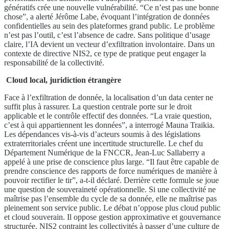
génératifs crée une nouvelle vulnérabilité. “Ce n’est pas une bonne
chose”, a alerté Jérôme Labe, évoquant l’intégration de données
confidentielles au sein des plateformes grand public. Le problème
n’est pas l’outil, c’est l’absence de cadre. Sans politique d’usage
claire, l’IA devient un vecteur d’exfiltration involontaire. Dans un
contexte de directive NIS2, ce type de pratique peut engager la
responsabilité de la collectivité.
Cloud local, juridiction étrangère
Face à l’exfiltration de donnée, la localisation d’un data center ne
suffit plus à rassurer. La question centrale porte sur le droit
applicable et le contrôle effectif des données. “La vraie question,
c’est à qui appartiennent les données”, a interrogé Mauna Traikia.
Les dépendances vis-à-vis d’acteurs soumis à des législations
extraterritoriales créent une incertitude structurelle. Le chef du
Département Numérique de la FNCCR, Jean-Luc Sallaberry a
appelé à une prise de conscience plus large. “Il faut être capable de
prendre conscience des rapports de force numériques de manière à
pouvoir rectifier le tir”, a-t-il déclaré. Derrière cette formule se joue
une question de souveraineté opérationnelle. Si une collectivité ne
maîtrise pas l’ensemble du cycle de sa donnée, elle ne maîtrise pas
pleinement son service public. Le débat n’oppose plus cloud public
et cloud souverain. Il oppose gestion approximative et gouvernance
structurée. NIS2 contraint les collectivités à passer d’une culture de