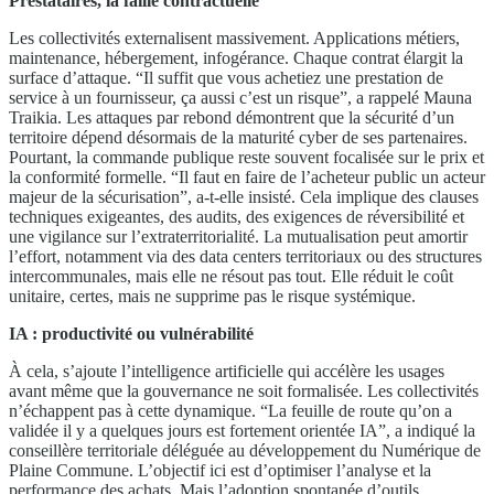
Prestataires, la faille contractuelle
Les collectivités externalisent massivement. Applications métiers,
maintenance, hébergement, infogérance. Chaque contrat élargit la
surface d’attaque. “Il suffit que vous achetiez une prestation de
service à un fournisseur, ça aussi c’est un risque”, a rappelé Mauna
Traikia. Les attaques par rebond démontrent que la sécurité d’un
territoire dépend désormais de la maturité cyber de ses partenaires.
Pourtant, la commande publique reste souvent focalisée sur le prix et
la conformité formelle. “Il faut en faire de l’acheteur public un acteur
majeur de la sécurisation”, a-t-elle insisté. Cela implique des clauses
techniques exigeantes, des audits, des exigences de réversibilité et
une vigilance sur l’extraterritorialité. La mutualisation peut amortir
l’effort, notamment via des data centers territoriaux ou des structures
intercommunales, mais elle ne résout pas tout. Elle réduit le coût
unitaire, certes, mais ne supprime pas le risque systémique.
IA : productivité ou vulnérabilité
À cela, s’ajoute l’intelligence artificielle qui accélère les usages
avant même que la gouvernance ne soit formalisée. Les collectivités
n’échappent pas à cette dynamique. “La feuille de route qu’on a
validée il y a quelques jours est fortement orientée IA”, a indiqué la
conseillère territoriale déléguée au développement du Numérique de
Plaine Commune. L’objectif ici est d’optimiser l’analyse et la
performance des achats. Mais l’adoption spontanée d’outils