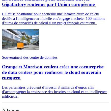
Gigafactory soutenue par l'Union européenne
L'État se positionne pour accueillir une infrastructure de calcul
dédiée à l'intelligence artificielle et s'engage à acheter 100 millions
d'euros de capacités de calcul si un projet français est retenu.
Souveraineté des centre de données
Orange et Morrison veulent créer une coentreprise
de data centers pour renforcer le cloud souverain
européen
Les partenaires prévoient d’investir 3 milliards d’euros afin
d’accompagner la croissance des besoins en cloud et en intelligence
artificielle.
À la une