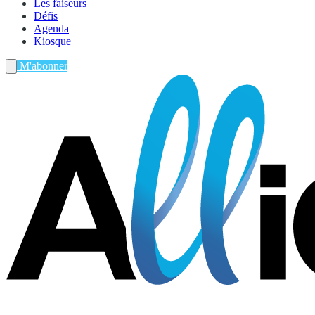
Les faiseurs
Défis
Agenda
Kiosque
M'abonner