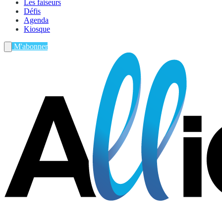
Les faiseurs
Défis
Agenda
Kiosque
M'abonner