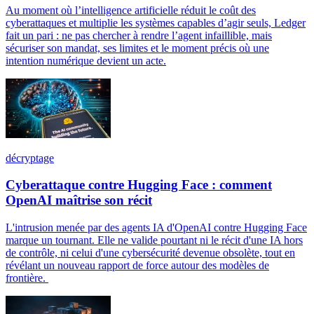
Au moment où l’intelligence artificielle réduit le coût des
cyberattaques et multiplie les systèmes capables d’agir seuls, Ledger
fait un pari : ne pas chercher à rendre l’agent infaillible, mais
sécuriser son mandat, ses limites et le moment précis où une
intention numérique devient un acte.
décryptage
Cyberattaque contre Hugging Face : comment
OpenAI maîtrise son récit
L'intrusion menée par des agents IA d'OpenAI contre Hugging Face
marque un tournant. Elle ne valide pourtant ni le récit d'une IA hors
de contrôle, ni celui d'une cybersécurité devenue obsolète, tout en
révélant un nouveau rapport de force autour des modèles de
frontière.