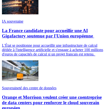
IA souveraine
La France candidate pour accueillir une AI
Gigafactory soutenue par l'Union européenne
L'État se positionne pour accueillir une infrastructure de calcul
dédiée à l'intelligence artificielle et s'engage à acheter 100 millions
d'euros de capacités de calcul si un projet français est retenu.
Souveraineté des centre de données
Orange et Morrison veulent créer une coentreprise
de data centers pour renforcer le cloud souverain
européen