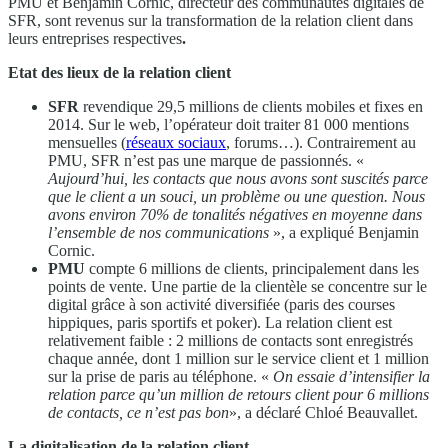
PMU et Benjamin Cornic, directeur des communautés digitales de
SFR, sont revenus sur la transformation de la relation client dans
leurs entreprises respectives
.
Etat des lieux de la relation client
SFR
revendique 29,5 millions de clients mobiles et fixes en
2014. Sur le web, l’opérateur doit traiter 81 000 mentions
mensuelles (
réseaux sociaux
, forums…). Contrairement au
PMU, SFR n’est pas une marque de passionnés. «
Aujourd’hui, les contacts que nous avons sont suscités parce
que le client a un souci, un problème ou une question. Nous
avons environ 70% de tonalités négatives en moyenne dans
l’ensemble de nos communications
», a expliqué Benjamin
Cornic.
PMU
compte 6 millions de clients, principalement dans les
points de vente. Une partie de la clientèle se concentre sur le
digital grâce à son activité diversifiée (paris des courses
hippiques, paris sportifs et poker). La relation client est
relativement faible : 2 millions de contacts sont enregistrés
chaque année, dont 1 million sur le service client et 1 million
sur la prise de paris au téléphone. «
On essaie d’intensifier la
relation parce qu’un million de retours client pour 6 millions
de contacts, ce n’est pas bon
», a déclaré Chloé Beauvallet.
La digitalisation de la relation client