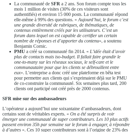
La communauté de
SFR
a 2 ans. Son forum compte tous les
mois 1 million de visites (30% de ces visiteurs sont
authentifiés) et environ 15 000 posts. La communauté répond
elle-même à 99% des questions. «
Aujourd’hui, le forum c’est
une grande diversité de rubriques, de thématiques, de
contenus entièrement créés par les utilisateurs. C’est un
forum dans lequel on est capable de certifier un certain
nombre de réponses et d’apporter du contenu
», a soutenu
Benjamin Cornic.
PMU
a créé sa communauté fin 2014. «
L’idée était d’avoir
plus de contacts mais iso-budget. Il fallait faire grandir le
one-to-many sur les réseaux sociaux, le self-care et le
communautaire pour que les clients se débrouillent entre
eux
». L’entreprise a donc créé une plateforme en bêta test
pour permettre aux clients qui s’exprimaient déjà sur le PMU
de co-construire la communauté. Six semaines plus tard, 200
clients ont participé ont créé près de 2000 contenus.
SFR mise sur des ambassadeurs
L’opérateur a aujourd’hui une soixantaine d’ambassadeurs, dont
certains sont de véritables experts. «
On a été surpris de voir
émerger une communauté de super contributeurs
.
Les 10 plus actifs
passent environ 35h par semaine sur le forum à engager, à répondre
à d’autres
». Ces 10 super contributeurs sont à l’origine de 23% des