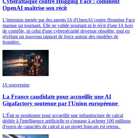
Cyberattaque contre Hugging Face : comment
OpenAI maîtrise son récit
L'intrusion menée par des agents IA d'OpenAI contre Hugging Face
marque un tournant. Elle ne valide pourtant ni le récit d'une IA hors
de contrôle, ni celui d'une cybersécurité devenue obsolète, tout en
révélant un nouveau rapport de force autour des modèles de
frontière.
IA souveraine
La France candidate pour accueillir une AI
Gigafactory soutenue par l'Union européenne
L'État se positionne pour accueillir une infrastructure de calcul
dédiée à l'intelligence artificielle et s'engage à acheter 100 millions
d'euros de capacités de calcul si un projet français est retenu.