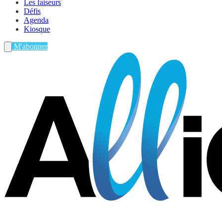
Les faiseurs
Défis
Agenda
Kiosque
M'abonner