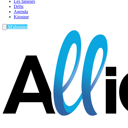
Les faiseurs
Défis
Agenda
Kiosque
M'abonner