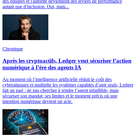
des équipes et l'autorité deviennent des leviers de performance
autant que d'inclusion. Oui, mais...
Chronique
Après les cryptoactifs, Ledger veut sécuriser l’action
numérique à l’ère des agents IA
Au moment où l’intelligence artificielle réduit le coût des
cyberattaques et multiplie les systèmes capables d’agir seuls, Ledger
fait un pari : ne pas chercher à rendre l’agent infaillible, mais
sécuriser son mandat, ses limites et le moment précis où une
intention numérique devient un acte.