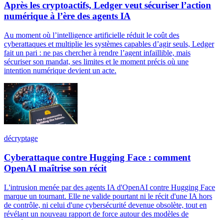
Après les cryptoactifs, Ledger veut sécuriser l’action
numérique à l’ère des agents IA
Au moment où l’intelligence artificielle réduit le coût des
cyberattaques et multiplie les systèmes capables d’agir seuls, Ledger
fait un pari : ne pas chercher à rendre l’agent infaillible, mais
sécuriser son mandat, ses limites et le moment précis où une
intention numérique devient un acte.
décryptage
Cyberattaque contre Hugging Face : comment
OpenAI maîtrise son récit
L'intrusion menée par des agents IA d'OpenAI contre Hugging Face
marque un tournant. Elle ne valide pourtant ni le récit d'une IA hors
de contrôle, ni celui d'une cybersécurité devenue obsolète, tout en
révélant un nouveau rapport de force autour des modèles de