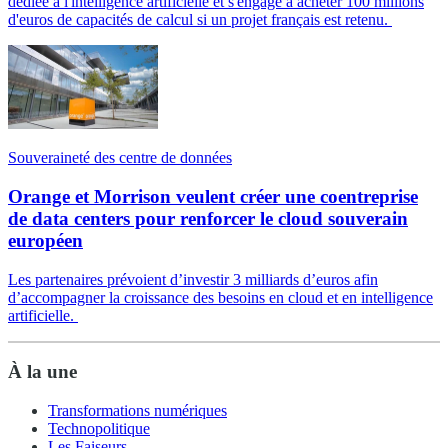
dédiée à l'intelligence artificielle et s'engage à acheter 100 millions
d'euros de capacités de calcul si un projet français est retenu.
Souveraineté des centre de données
Orange et Morrison veulent créer une coentreprise
de data centers pour renforcer le cloud souverain
européen
Les partenaires prévoient d’investir 3 milliards d’euros afin
d’accompagner la croissance des besoins en cloud et en intelligence
artificielle.
À la une
Transformations numériques
Technopolitique
Les Faiseurs