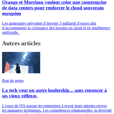
Orange et Morrison veulent créer une coentreprise
de data centers pour renforcer le cloud souverain
européen
Les partenaires prévoient d’investir 3 milliards d’euros afin
d’accompagner la croissance des besoins en cloud et en intelligence
artificielle.
Autres articles
Bug de genre
La tech veut un autre leadership... sans renoncer à
ses vieux réflexes
L'essor de l'IA pousse les entreprises à revoir leurs attentes envers
les managers techniques. Les compétences relationnelles, la diversité