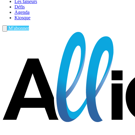
Les faiseurs
Défis
Agenda
Kiosque
M'abonner