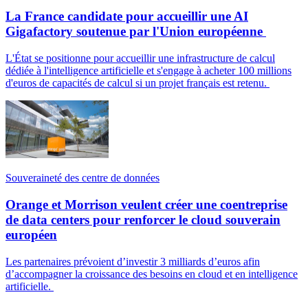
La France candidate pour accueillir une AI
Gigafactory soutenue par l'Union européenne
L'État se positionne pour accueillir une infrastructure de calcul
dédiée à l'intelligence artificielle et s'engage à acheter 100 millions
d'euros de capacités de calcul si un projet français est retenu.
Souveraineté des centre de données
Orange et Morrison veulent créer une coentreprise
de data centers pour renforcer le cloud souverain
européen
Les partenaires prévoient d’investir 3 milliards d’euros afin
d’accompagner la croissance des besoins en cloud et en intelligence
artificielle.