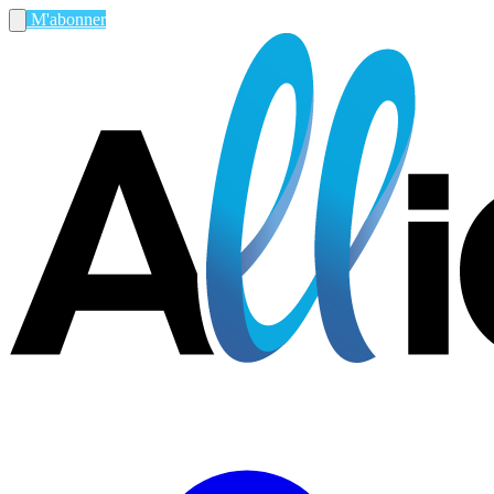
M'abonner