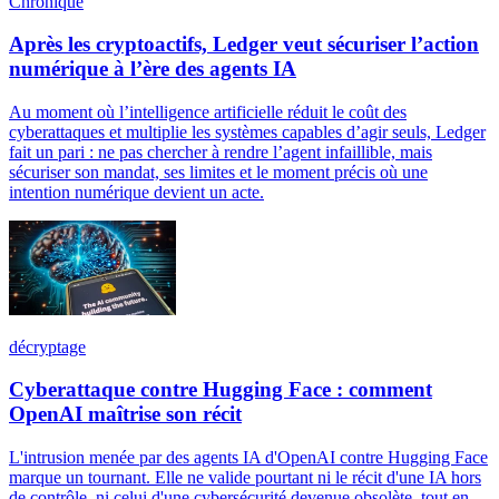
Chronique
Après les cryptoactifs, Ledger veut sécuriser l’action
numérique à l’ère des agents IA
Au moment où l’intelligence artificielle réduit le coût des
cyberattaques et multiplie les systèmes capables d’agir seuls, Ledger
fait un pari : ne pas chercher à rendre l’agent infaillible, mais
sécuriser son mandat, ses limites et le moment précis où une
intention numérique devient un acte.
décryptage
Cyberattaque contre Hugging Face : comment
OpenAI maîtrise son récit
L'intrusion menée par des agents IA d'OpenAI contre Hugging Face
marque un tournant. Elle ne valide pourtant ni le récit d'une IA hors
de contrôle, ni celui d'une cybersécurité devenue obsolète, tout en